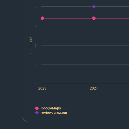
5
4
hodnocení
3
2
1
2023
2024
GoogleMaps
revieweuro.com