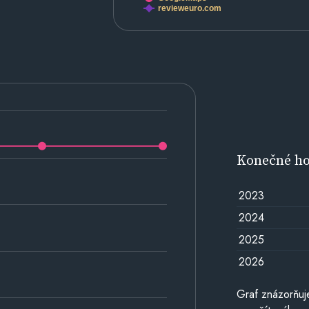
revieweuro.com
Konečné h
2023
2024
2025
2026
Graf znázorňu