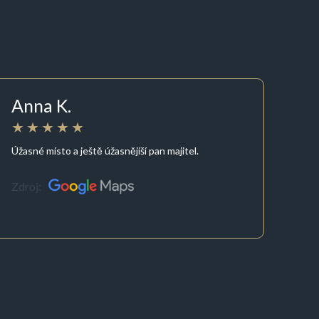
Anna K.
Úžasné místo a ještě úžasnějíší pan majitel.
Zdroj: