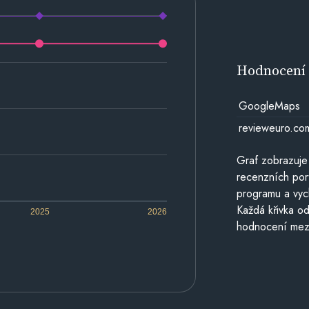
Hodnocen
GoogleMaps
revieweuro.co
Graf zobrazuje
recenzních por
programu a vyc
Každá křivka od
2025
2026
hodnocení mezi 