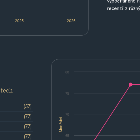
vypočítaného n
recenzí z různý
2025
2026
80
etech
75
(57)
70
(77)
Množství
(77)
(77)
65