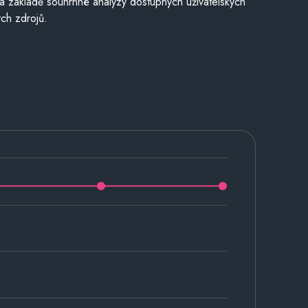
a základě souhrnné analýzy dostupných uživatelských
ch zdrojů.