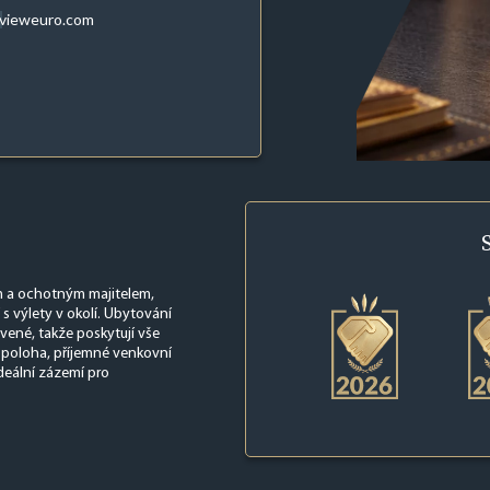
evieweuro.com
m a ochotným majitelem,
s výlety v okolí. Ubytování
vené, takže poskytují vše
 poloha, příjemné venkovní
ideální zázemí pro