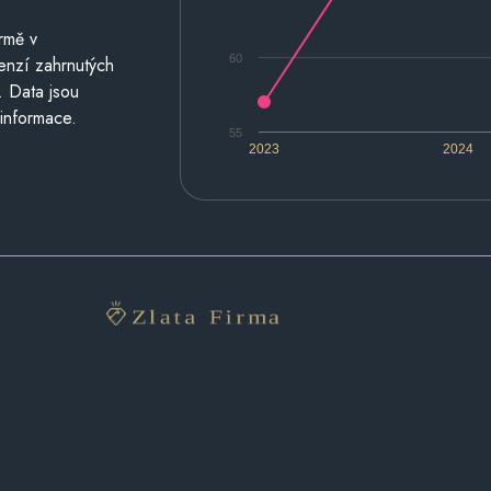
rmě v
60
cenzí zahrnutých
. Data jsou
 informace.
55
2023
2024