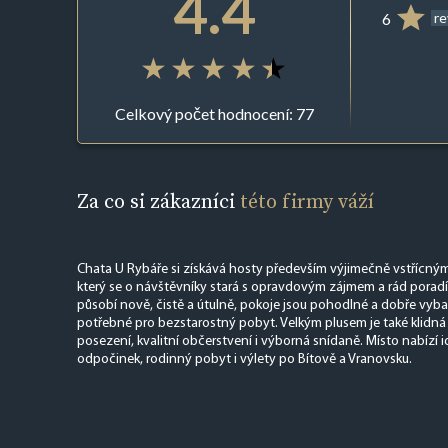
4.4
6
r
Celkový počet hodnocení: 77
Za co si zákazníci
této firmy váží
Chata U Rybáře si získává hosty především výjimečně vstřícný
který se o návštěvníky stará s opravdovým zájmem a rád poradí 
působí nově, čistě a útulně, pokoje jsou pohodlné a dobře vyba
potřebné pro bezstarostný pobyt. Velkým plusem je také klidná
posezení, kvalitní občerstvení i výborná snídaně. Místo nabízí 
odpočinek, rodinný pobyt i výlety po Bítově a Vranovsku.