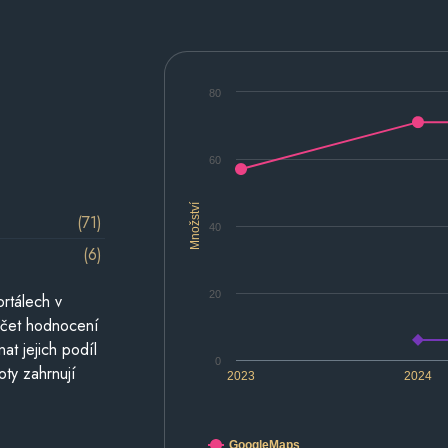
80
60
Množství
(71)
40
(6)
20
rtálech v
počet hodnocení
at jejich podíl
0
oty zahrnují
2023
2024
GoogleMaps