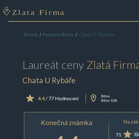
Chata U Rybáře
Domů
Penzion Bítov
Laureát ceny
Zlatá Firm
Chata U Rybáře
Bítov
4.4
/ 77 Hodnocení
Bítov 108
Konečná známka
Na zákl
71
G