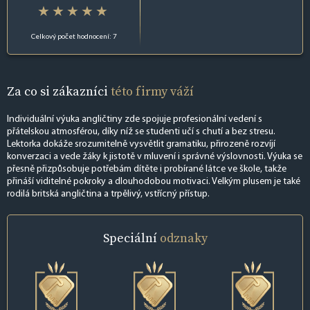
Celkový počet hodnocení: 7
Za co si zákazníci
této firmy váží
Individuální výuka angličtiny zde spojuje profesionální vedení s
přátelskou atmosférou, díky níž se studenti učí s chutí a bez stresu.
Lektorka dokáže srozumitelně vysvětlit gramatiku, přirozeně rozvíjí
konverzaci a vede žáky k jistotě v mluvení i správné výslovnosti. Výuka se
přesně přizpůsobuje potřebám dítěte i probírané látce ve škole, takže
přináší viditelné pokroky a dlouhodobou motivaci. Velkým plusem je také
rodilá britská angličtina a trpělivý, vstřícný přístup.
Speciální
odznaky