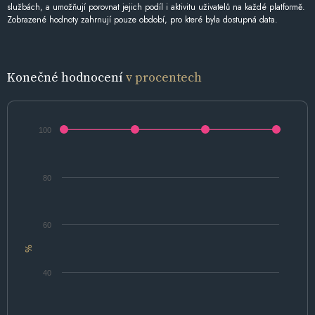
službách, a umožňují porovnat jejich podíl i aktivitu uživatelů na každé platformě.
Zobrazené hodnoty zahrnují pouze období, pro které byla dostupná data.
Konečné hodnocení
v procentech
100
80
60
%
40