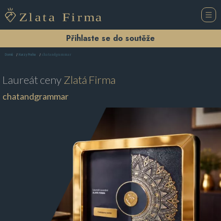
Přihlaste se do soutěže
chatandgrammar
Domů
Kurzy Praha
Laureát ceny
Zlatá Firma
chatandgrammar