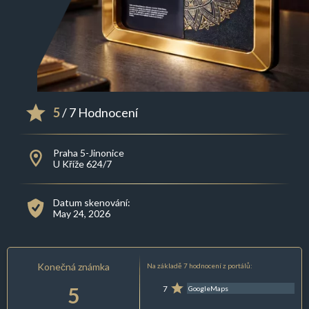
5
/ 7 Hodnocení
Praha 5-Jinonice
U Kříže 624/7
Datum skenování:
May 24, 2026
Konečná známka
Na základě 7 hodnocení z portálů:
5
7
GoogleMaps