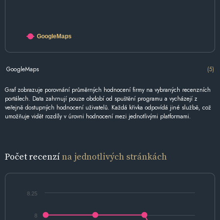
GoogleMaps
GoogleMaps
(5)
Graf zobrazuje porovnání průměrných hodnocení firmy na vybraných recenzních
portálech. Data zahrnují pouze období od spuštění programu a vycházejí z
veřejně dostupných hodnocení uživatelů. Každá křivka odpovídá jiné službě, což
umožňuje vidět rozdíly v úrovni hodnocení mezi jednotlivými platformami.
Počet recenzí
na jednotlivých stránkách
8.25
8