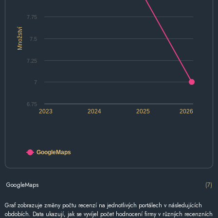
7.75
Množství
7.5
7.25
7
6.75
2023
2024
2025
2026
GoogleMaps
GoogleMaps
(7)
Graf zobrazuje změny počtu recenzí na jednotlivých portálech v následujících
obdobích. Data ukazují, jak se vyvíjel počet hodnocení firmy v různých recenzních