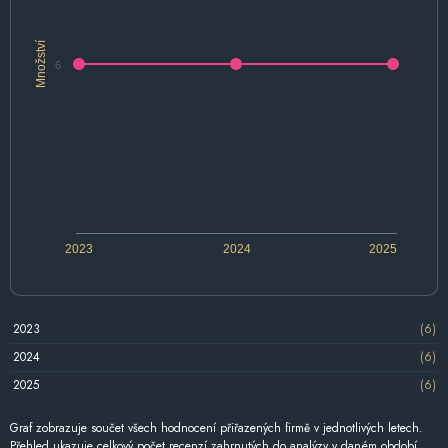
Množství
6
2023
2024
2025
2023
(6)
2024
(6)
2025
(6)
Graf zobrazuje součet všech hodnocení přiřazených firmě v jednotlivých letech.
Přehled ukazuje celkový počet recenzí zahrnutých do analýzy v daném období