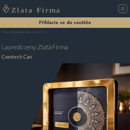
Přihlaste se do soutěže
Comtech Can
Domů
Reklamní agentura Praha
Laureát ceny
Zlatá Firma
Comtech Can