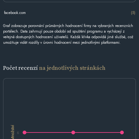
facebook.com
(5)
Graf zobrazuje porovnání průměrných hodnocení firmy na vybraných recenzních
portálech. Data zahrnují pouze období od spuštění programu a vycházejí z
veřejně dostupných hodnocení uživatelů. Každá křivka odpovídá jiné službě, což
umožňuje vidět rozdíly v úrovni hodnocení mezi jednotlivými platformami.
Počet recenzí
na jednotlivých stránkách
Množství
6