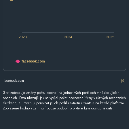
2023
2024
2025
facebook.com
facebook.com
(6)
Graf zobrazuje změny počtu recenzí na jednotlivých portálech v následujících
obdobích. Data ukazují, jak se vyvíjel počet hodnocení firmy v různých recenzních
službách, a umožňují porovnat jejich podíl i aktivitu uživatelů na každé platformě.
Zobrazené hodnoty zahrnují pouze období, pro které byla dostupná data.