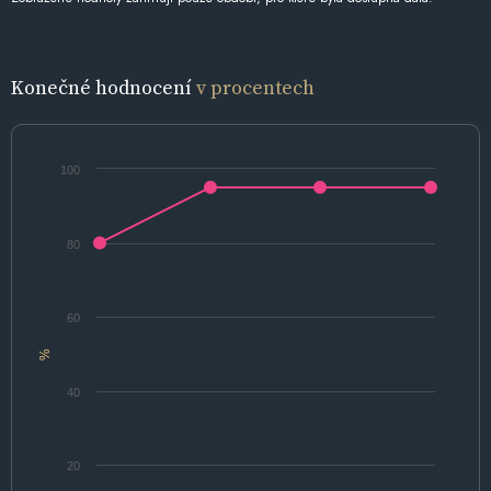
Konečné hodnocení
v procentech
100
80
60
%
40
20