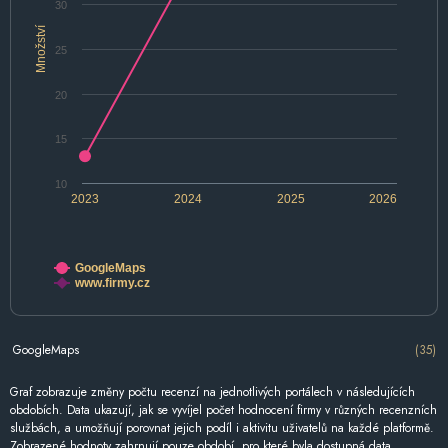
30
Množství
25
20
15
10
2023
2024
2025
2026
GoogleMaps
www.firmy.cz
GoogleMaps
(35)
Graf zobrazuje změny počtu recenzí na jednotlivých portálech v následujících
obdobích. Data ukazují, jak se vyvíjel počet hodnocení firmy v různých recenzních
službách, a umožňují porovnat jejich podíl i aktivitu uživatelů na každé platformě.
Zobrazené hodnoty zahrnují pouze období, pro které byla dostupná data.