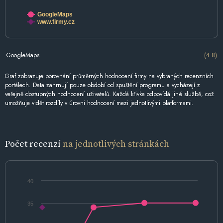
GoogleMaps
www.firmy.cz
GoogleMaps
(4.8)
Graf zobrazuje porovnání průměrných hodnocení firmy na vybraných recenzních
portálech. Data zahrnují pouze období od spuštění programu a vycházejí z
veřejně dostupných hodnocení uživatelů. Každá křivka odpovídá jiné službě, což
umožňuje vidět rozdíly v úrovni hodnocení mezi jednotlivými platformami.
Počet recenzí
na jednotlivých stránkách
40
35