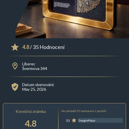
4.8
/ 35 Hodnocení
Liberec
Švermova 344
Datum skenování:
May 25, 2026
Konečná známka
Na základě 35 hodnocení z portálů:
4.8
35
GoogleMaps