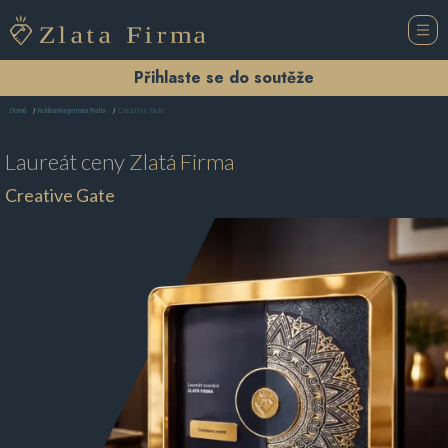
Přihlaste se do soutěže
Creative Gate
Domů
Reklamní agentura Praha
Laureát ceny
Zlatá Firma
Creative Gate