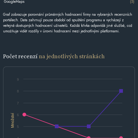
GoogleMaps
(5)
Graf zobrazuje porovnání průměrných hodnocení firmy na vybraných recenzních
portálech. Data zahrnují pouze období od spuštění programu a vycházejí z
veřejně dostupných hodnocení uživatelů. Každá křivka odpovídá jiné službě, což
umožňuje vidět rozdíly v úrovni hodnocení mezi jednotlivými platformami.
Počet recenzí
na jednotlivých stránkách
9
8
7
Množství
6
5