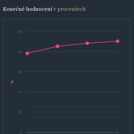
Konečné hodnocení
v procentech
100
80
60
%
40
20
0