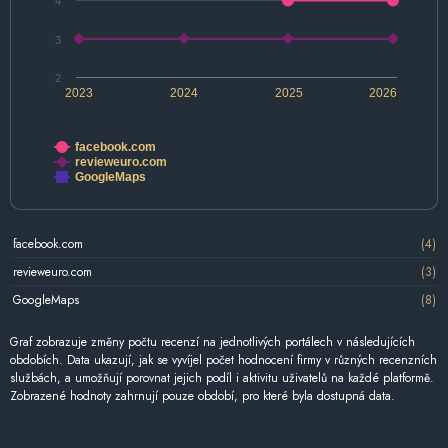
4
3
2
2023
2024
2025
2026
facebook.com
revieweuro.com
GoogleMaps
facebook.com
(4)
revieweuro.com
(3)
GoogleMaps
(8)
Graf zobrazuje změny počtu recenzí na jednotlivých portálech v následujících
obdobích. Data ukazují, jak se vyvíjel počet hodnocení firmy v různých recenzních
službách, a umožňují porovnat jejich podíl i aktivitu uživatelů na každé platformě.
Zobrazené hodnoty zahrnují pouze období, pro které byla dostupná data.