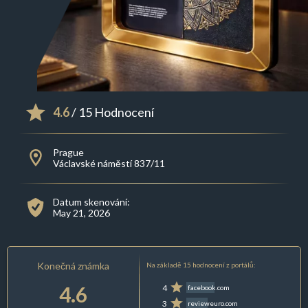
4.6
/ 15 Hodnocení
Prague
Václavské náměstí 837/11
Datum skenování:
May 21, 2026
Konečná známka
Na základě 15 hodnocení z portálů:
4.6
4
facebook.com
3
revieweuro.com