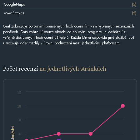
GoogleMaps
(5)
www.firmy.cz
(5)
Graf zobrazuje porovnání průměrných hodnocení firmy na vybraných recenzních
portálech. Data zahrnují pouze období od spuštění programu a vycházejí z
veřejně dostupných hodnocení uživatelů. Každá křivka odpovídá jiné službě, což
umožňuje vidět rozdíly v úrovni hodnocení mezi jednotlivými platformami.
Počet recenzí
na jednotlivých stránkách
12
10
8
Množství
6