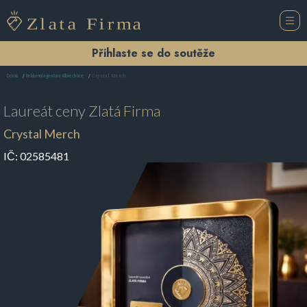
Přihlaste se do soutěže
Crystal Merch
Domů
Reklamní agentura Albrechtice
Laureát ceny
Zlatá Firma
Crystal Merch
IČ:
02585481