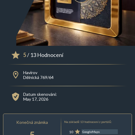
5
/ 13 Hodnocení
Havirov
Dělnická 769/64
Datum skenování:
May 17, 2026
Konečná známka
Na základě 13 hodnocení z portálů:
5
10
GoogleMaps