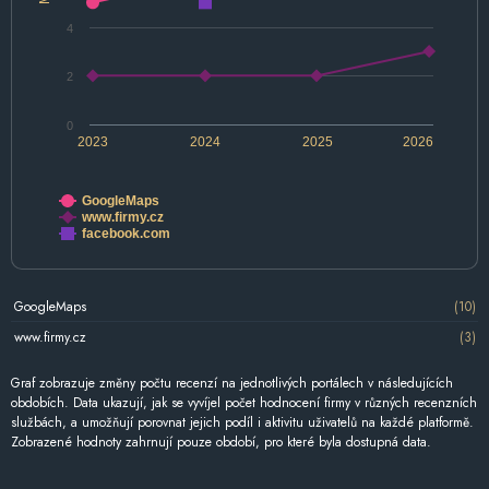
4
2
0
2023
2024
2025
2026
GoogleMaps
www.firmy.cz
facebook.com
GoogleMaps
(10)
www.firmy.cz
(3)
Graf zobrazuje změny počtu recenzí na jednotlivých portálech v následujících
obdobích. Data ukazují, jak se vyvíjel počet hodnocení firmy v různých recenzních
službách, a umožňují porovnat jejich podíl i aktivitu uživatelů na každé platformě.
Zobrazené hodnoty zahrnují pouze období, pro které byla dostupná data.