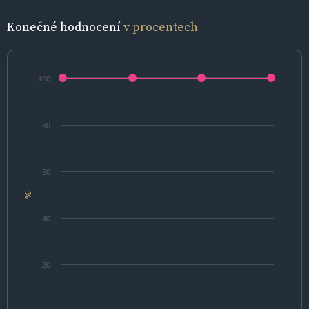
Konečné hodnocení
v procentech
100
80
60
%
40
20