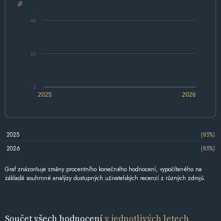
%
40
20
0
2025
2026
2025
(85%)
2026
(85%)
Graf znázorňuje změny procentního konečného hodnocení, vypočítaného na
základě souhrnné analýzy dostupných uživatelských recenzí z různých zdrojů.
Součet všech hodnocení
v jednotlivých letech