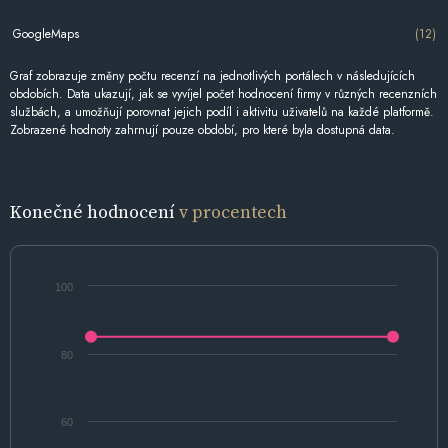
GoogleMaps
(12)
Graf zobrazuje změny počtu recenzí na jednotlivých portálech v následujících
obdobích. Data ukazují, jak se vyvíjel počet hodnocení firmy v různých recenzních
službách, a umožňují porovnat jejich podíl i aktivitu uživatelů na každé platformě.
Zobrazené hodnoty zahrnují pouze období, pro které byla dostupná data.
Konečné hodnocení
v procentech
100
80
60