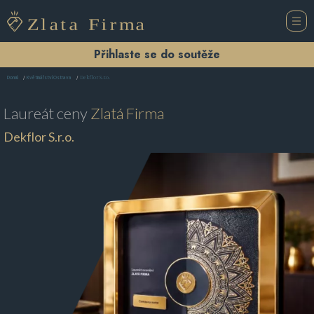
Přihlaste se do soutěže
Dekflor S.r.o.
Domů
Květinářství Ostrava
Laureát ceny
Zlatá Firma
Dekflor S.r.o.