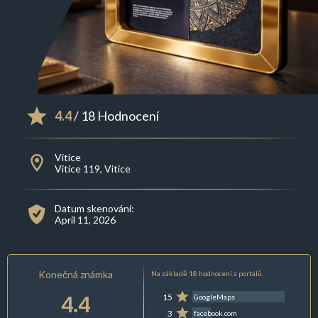
4.4
/ 18 Hodnocení
Vitice
Vitice 119, Vitice
Datum skenování:
April 11, 2026
Konečná známka
Na základě 18 hodnocení z portálů:
4.4
15
GoogleMaps
3
facebook.com