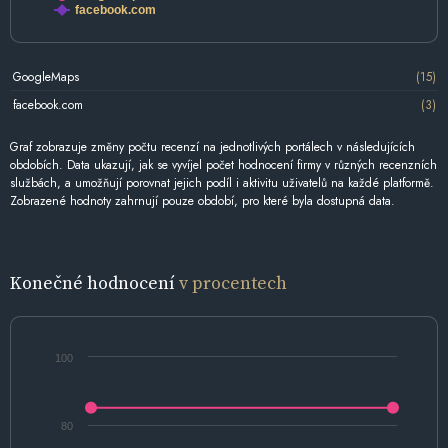
facebook.com
GoogleMaps
(15)
facebook.com
(3)
Graf zobrazuje změny počtu recenzí na jednotlivých portálech v následujících
obdobích. Data ukazují, jak se vyvíjel počet hodnocení firmy v různých recenzních
službách, a umožňují porovnat jejich podíl i aktivitu uživatelů na každé platformě.
Zobrazené hodnoty zahrnují pouze období, pro které byla dostupná data.
Konečné hodnocení
v procentech
100
80