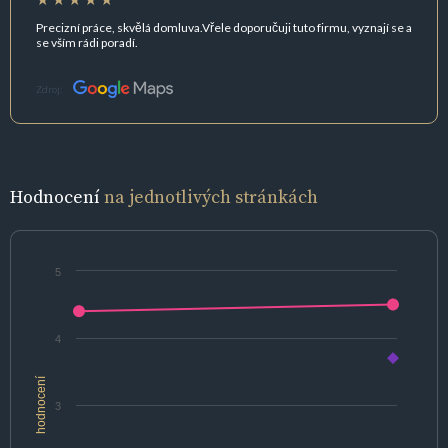
Precizní práce, skvělá domluva.Vřele doporučuji tuto firmu, vyznají se a
se vším rádi poradí.
Zdroj:
Hodnocení
na jednotlivých stránkách
5
4
hodnocení
3