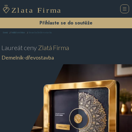
Přihlaste se do soutěže
Demelník-dřevostavba
Domů
Truhlářství Vitice
Laureát ceny
Zlatá Firma
Demelník-dřevostavba