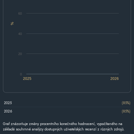
60
%
40
20
0
2025
2026
2025
(85%)
2026
(85%)
Graf znázorňuje změny procentního konečného hodnocení, vypočítaného na
základě souhrnné analýzy dostupných uživatelských recenzí z různých zdrojů.