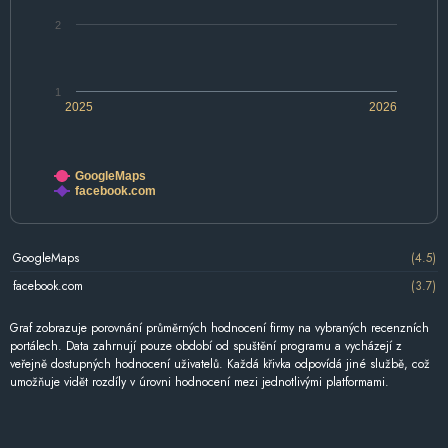
2
1
2025
2026
GoogleMaps
facebook.com
GoogleMaps
(4.5)
facebook.com
(3.7)
Graf zobrazuje porovnání průměrných hodnocení firmy na vybraných recenzních
portálech. Data zahrnují pouze období od spuštění programu a vycházejí z
veřejně dostupných hodnocení uživatelů. Každá křivka odpovídá jiné službě, což
umožňuje vidět rozdíly v úrovni hodnocení mezi jednotlivými platformami.