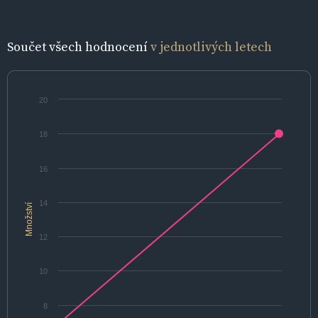
Součet všech hodnocení
v jednotlivých letech
20
18
16
14
Množství
12
10
8