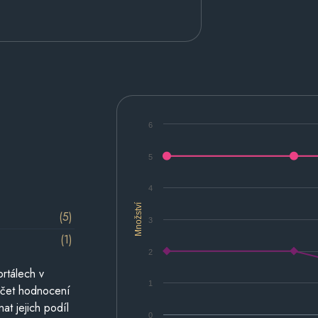
6
5
4
Množství
(5)
3
(1)
2
rtálech v
1
počet hodnocení
at jejich podíl
0