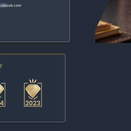
acebook.com
y