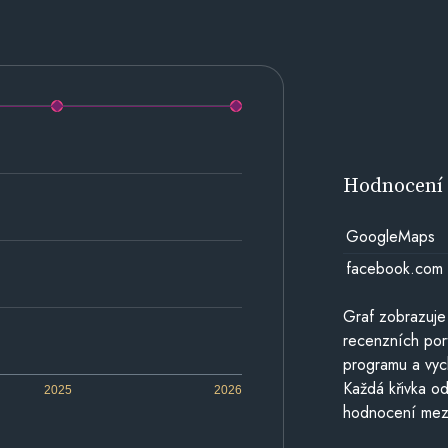
Hodnocen
GoogleMaps
facebook.com
Graf zobrazuje
recenzních por
programu a vyc
Každá křivka od
2025
2026
hodnocení mezi 