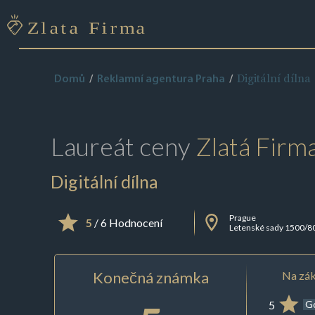
Digitální dílna
Domů
Reklamní agentura Praha
Laureát ceny
Zlatá Firm
Digitální dílna
Prague
5
/ 6 Hodnocení
Letenské sady 1500/8
Konečná známka
Na zák
5
G