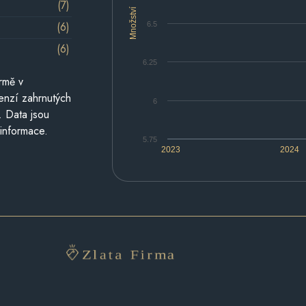
(7)
Množství
(6)
6.5
(6)
6.25
rmě v
cenzí zahrnutých
6
. Data jsou
 informace.
5.75
2023
2024