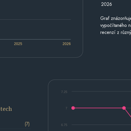
2026
Graf znázorňu
vypočítaného n
recenzí z různý
2025
2026
7.25
etech
7
(7)
6.75