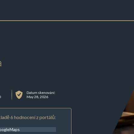
a
Datum skenování:
0
May 28, 2026
ladě 6 hodnocení z portálů:
oogleMaps