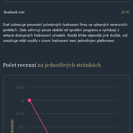
facebook.com
(4.9)
Graf zobrazuje porovnání průměrných hodnocení firmy na vybraných recenzních
portálech. Data zahrnují pouze období od spuštění programu a vycházejí z
veřejně dostupných hodnocení uživatelů. Každá křivka odpovídá jiné službě, což
umožňuje vidět rozdíly v úrovni hodnocení mezi jednotlivými platformami.
Počet recenzí
na jednotlivých stránkách
32.25
32
31.75
Množství
31.5