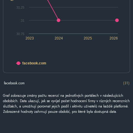
31.25
31
30.75
2023
2024
2025
2026
facebook.com
facebook.com
(31)
Graf zobrazuje změny počtu recenzí na jednotlivých portálech v následujících
obdobích. Data ukazují, jak se vyvíjel počet hodnocení firmy v různých recenzních
službách, a umožňují porovnat jejich podíl i aktivitu uživatelů na každé platformě.
Zobrazené hodnoty zahrnují pouze období, pro které byla dostupná data.