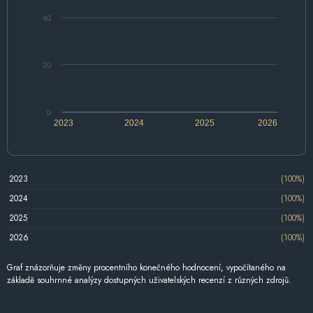
40
20
0
2023
2024
2025
2026
2023
(100%)
2024
(100%)
2025
(100%)
2026
(100%)
Graf znázorňuje změny procentního konečného hodnocení, vypočítaného na
základě souhrnné analýzy dostupných uživatelských recenzí z různých zdrojů.