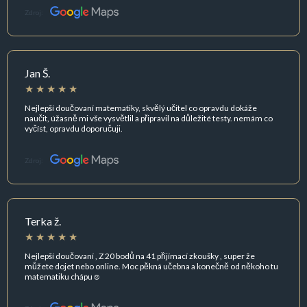
Zdroj:
Jan Š.
Nejlepší doučovaní matematiky, skvělý učitel co opravdu dokáže
naučit, úžasně mi vše vysvětlil a připravil na důležité testy. nemám co
vyčíst, opravdu doporučuji.
Zdroj:
Terka ž.
Nejlepší doučovaní , Z 20 bodů na 41 přijímací zkoušky , super že
můžete dojet nebo online. Moc pěkná učebna a konečně od někoho tu
matematiku chápu☺️