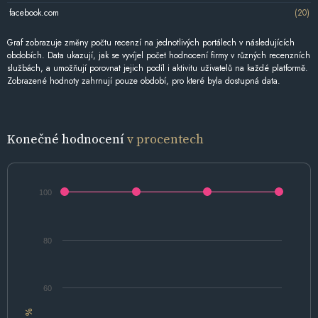
facebook.com
(20)
Graf zobrazuje změny počtu recenzí na jednotlivých portálech v následujících
obdobích. Data ukazují, jak se vyvíjel počet hodnocení firmy v různých recenzních
službách, a umožňují porovnat jejich podíl i aktivitu uživatelů na každé platformě.
Zobrazené hodnoty zahrnují pouze období, pro které byla dostupná data.
Konečné hodnocení
v procentech
100
80
60
%