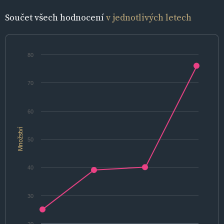
Součet všech hodnocení
v jednotlivých letech
80
70
60
Množství
50
40
30
20