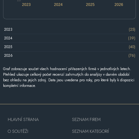
2023
2024
2025
2026
2023
(25)
2024
(39)
2025
(40)
2026
(76)
Graf zobrazuje součet všech hodnocení přiřazených firmě v jednotlivých letech.
Přehled ukazuje celkový počet recenzí zahrnutých do analýzy v daném období
bez ohledu na jejich zdroj. Data jsou uvedena pro roky, pro které byly k dispozici
kompletní informace.
HLAVNÍ STRANA
SEZNAM FIREM
O SOUTĚŽI
SEZNAM KATEGORIÍ