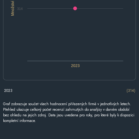
Množství
314
2023
2023
(314)
Graf zobrazuje součet všech hodnocení přiřazených firmě v jednotlivých letech.
Přehled ukazuje celkový počet recenzí zahrnutých do analýzy v daném období
bez ohledu na jejich zdroj. Data jsou uvedena pro roky, pro které byly k dispozici
kompletní informace.