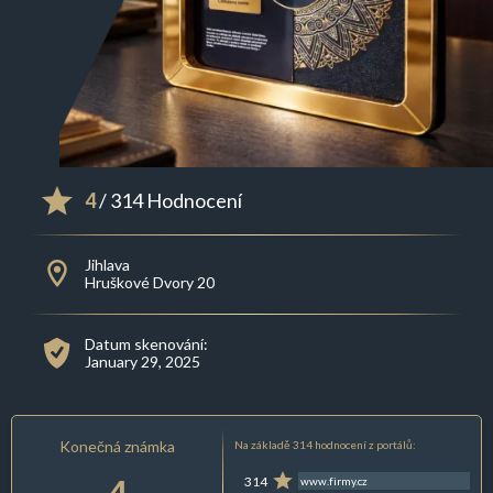
4
/ 314 Hodnocení
Jihlava
Hruškové Dvory 20
Datum skenování:
January 29, 2025
Konečná známka
Na základě 314 hodnocení z portálů:
4
314
www.firmy.cz