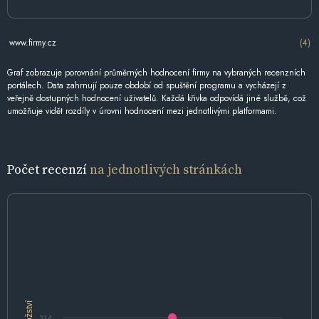
www.firmy.cz
(4)
Graf zobrazuje porovnání průměrných hodnocení firmy na vybraných recenzních
portálech. Data zahrnují pouze období od spuštění programu a vycházejí z
veřejně dostupných hodnocení uživatelů. Každá křivka odpovídá jiné službě, což
umožňuje vidět rozdíly v úrovni hodnocení mezi jednotlivými platformami.
Počet recenzí
na jednotlivých stránkách
Množství
314