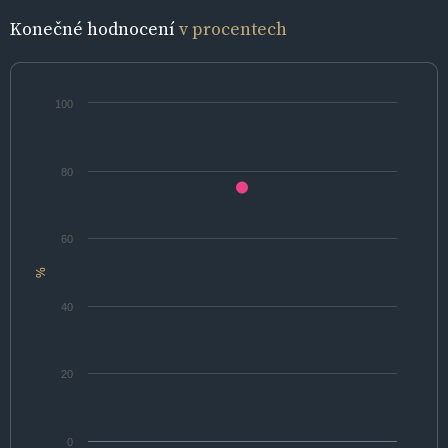
Konečné hodnocení
v procentech
100
80
60
%
40
20
0