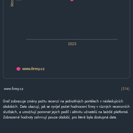
2023
www.firmy.cz
www.firmy.cz
(314)
Graf zobrazuje změny počtu recenzí na jednotlivých portálech v následujících
obdobích. Data ukazují, jak se vyvíjel počet hodnocení firmy v různých recenzních
službách, a umožňují porovnat jejich podíl i aktivitu uživatelů na každé platformě.
Zobrazené hodnoty zahrnují pouze období, pro které byla dostupná data.