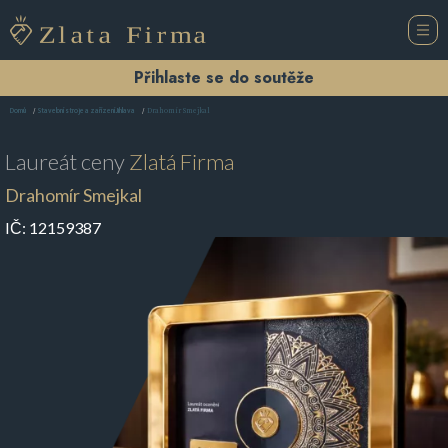
Přihlaste se do soutěže
Drahomír Smejkal
Domů
Stavební stroje a zařízení Jihlava
Laureát ceny
Zlatá Firma
Drahomír Smejkal
IČ:
12159387