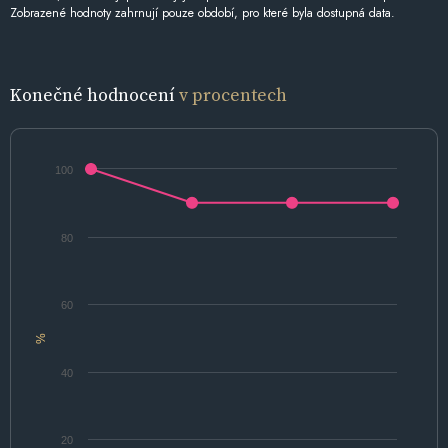
Zobrazené hodnoty zahrnují pouze období, pro které byla dostupná data.
Konečné hodnocení
v procentech
100
80
60
%
40
20