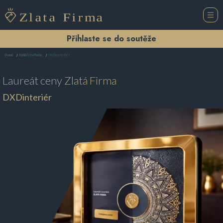
Přihlaste se do soutěže
DXDinteriér
Domů
Truhlářství Praha
Laureát ceny
Zlatá Firma
DXDinteriér