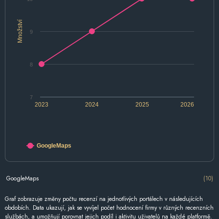
Množství
9
8
7
2023
2024
2025
2026
GoogleMaps
GoogleMaps
(10)
Graf zobrazuje změny počtu recenzí na jednotlivých portálech v následujících
obdobích. Data ukazují, jak se vyvíjel počet hodnocení firmy v různých recenzních
službách, a umožňují porovnat jejich podíl i aktivitu uživatelů na každé platformě.