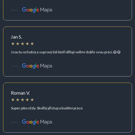
Zdroj:
Jan S.
Jsou tu ochotný a suprový lidi kteří dělají vellmi dobře svou práci.😃😃
Zdroj:
Roman V.
Super jako vždy. Skvělý přístup a kvalitní práce.
Zdroj: