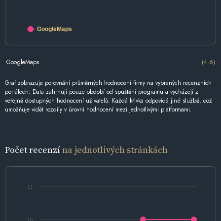
GoogleMaps
GoogleMaps
(4.6)
Graf zobrazuje porovnání průměrných hodnocení firmy na vybraných recenzních
portálech. Data zahrnují pouze období od spuštění programu a vycházejí z
veřejně dostupných hodnocení uživatelů. Každá křivka odpovídá jiné službě, což
umožňuje vidět rozdíly v úrovni hodnocení mezi jednotlivými platformami.
Počet recenzí
na jednotlivých stránkách
11
10