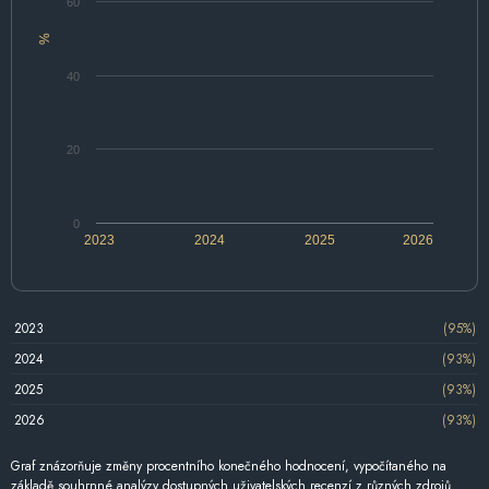
60
%
40
20
0
2023
2024
2025
2026
2023
(95%)
2024
(93%)
2025
(93%)
2026
(93%)
Graf znázorňuje změny procentního konečného hodnocení, vypočítaného na
základě souhrnné analýzy dostupných uživatelských recenzí z různých zdrojů.