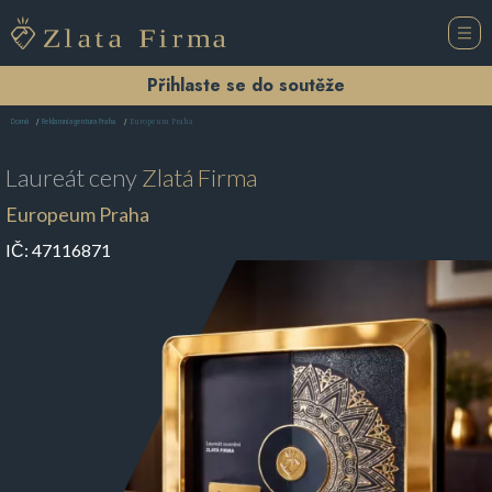
Přihlaste se do soutěže
Europeum Praha
Domů
Reklamní agentura Praha
Laureát ceny
Zlatá Firma
Europeum Praha
IČ:
47116871