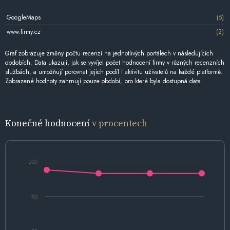
GoogleMaps
(5)
www.firmy.cz
(2)
Graf zobrazuje změny počtu recenzí na jednotlivých portálech v následujících
obdobích. Data ukazují, jak se vyvíjel počet hodnocení firmy v různých recenzních
službách, a umožňují porovnat jejich podíl i aktivitu uživatelů na každé platformě.
Zobrazené hodnoty zahrnují pouze období, pro které byla dostupná data.
Konečné hodnocení
v procentech
100
80