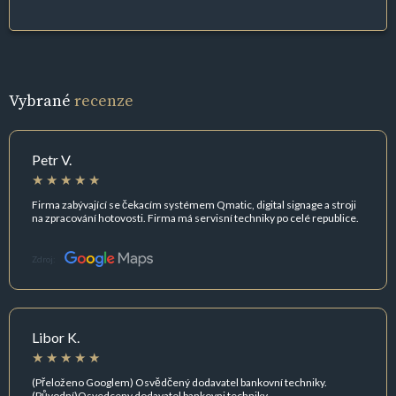
Vybrané
recenze
Petr V.
Firma zabývající se čekacím systémem Qmatic, digital signage a stroji
na zpracování hotovosti. Firma má servisní techniky po celé republice.
Zdroj:
Libor K.
(Přeloženo Googlem) Osvědčený dodavatel bankovní techniky.
(Původní)Osvedceny dodavatel bankovni techniky.