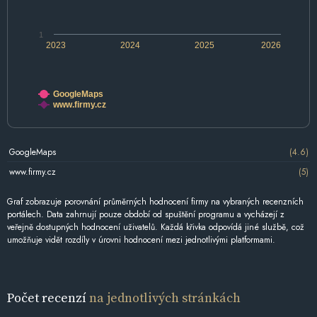
1
2023
2024
2025
2026
GoogleMaps
www.firmy.cz
GoogleMaps
(4.6)
www.firmy.cz
(5)
Graf zobrazuje porovnání průměrných hodnocení firmy na vybraných recenzních
portálech. Data zahrnují pouze období od spuštění programu a vycházejí z
veřejně dostupných hodnocení uživatelů. Každá křivka odpovídá jiné službě, což
umožňuje vidět rozdíly v úrovni hodnocení mezi jednotlivými platformami.
Počet recenzí
na jednotlivých stránkách