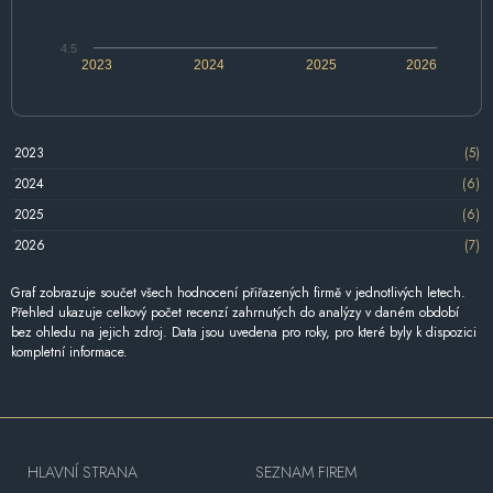
4.5
2023
2024
2025
2026
2023
(5)
2024
(6)
2025
(6)
2026
(7)
Graf zobrazuje součet všech hodnocení přiřazených firmě v jednotlivých letech.
Přehled ukazuje celkový počet recenzí zahrnutých do analýzy v daném období
bez ohledu na jejich zdroj. Data jsou uvedena pro roky, pro které byly k dispozici
kompletní informace.
HLAVNÍ STRANA
SEZNAM FIREM