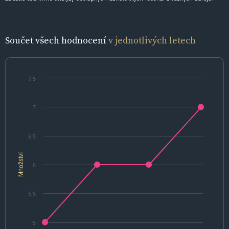
Součet všech hodnocení
v jednotlivých letech
7.5
7
6.5
Množství
6
5.5
5