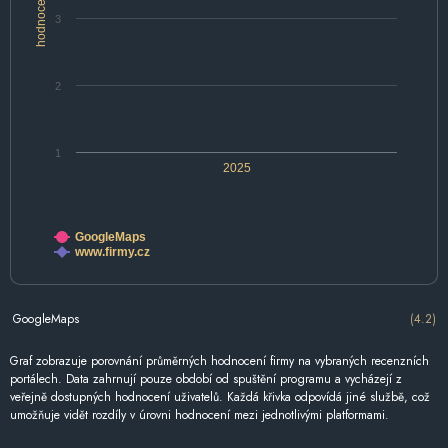
hodnocení
3
2
1
2025
GoogleMaps
www.firmy.cz
GoogleMaps
(4.2)
Graf zobrazuje porovnání průměrných hodnocení firmy na vybraných recenzních
portálech. Data zahrnují pouze období od spuštění programu a vycházejí z
veřejně dostupných hodnocení uživatelů. Každá křivka odpovídá jiné službě, což
umožňuje vidět rozdíly v úrovni hodnocení mezi jednotlivými platformami.