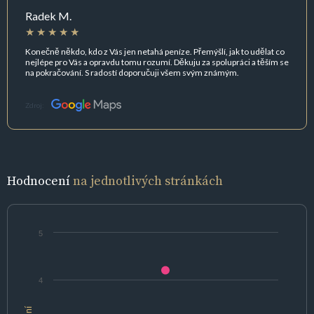
Radek M.
Konečně někdo, kdo z Vás jen netahá peníze. Přemýšlí, jak to udělat co
nejlépe pro Vás a opravdu tomu rozumí. Děkuju za spolupráci a těším se
na pokračování. S radostí doporučuji všem svým známým.
Zdroj:
Hodnocení
na jednotlivých stránkách
5
4