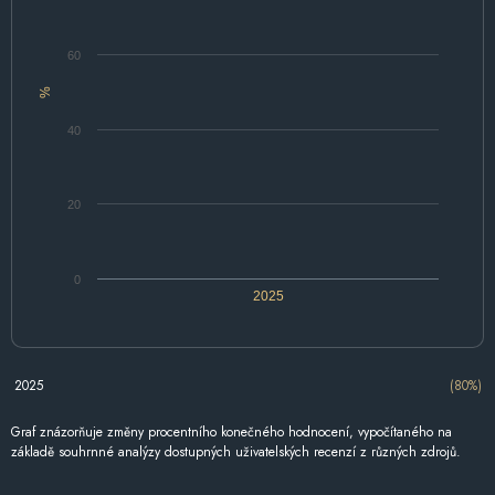
60
%
40
20
0
2025
2025
(80%)
Graf znázorňuje změny procentního konečného hodnocení, vypočítaného na
základě souhrnné analýzy dostupných uživatelských recenzí z různých zdrojů.