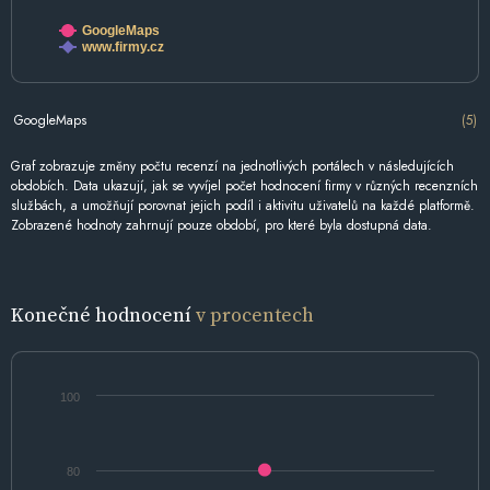
GoogleMaps
www.firmy.cz
GoogleMaps
(5)
Graf zobrazuje změny počtu recenzí na jednotlivých portálech v následujících
obdobích. Data ukazují, jak se vyvíjel počet hodnocení firmy v různých recenzních
službách, a umožňují porovnat jejich podíl i aktivitu uživatelů na každé platformě.
Zobrazené hodnoty zahrnují pouze období, pro které byla dostupná data.
Konečné hodnocení
v procentech
100
80