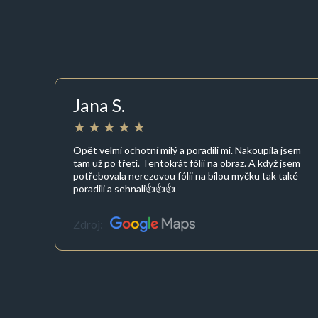
Jana S.
Opět velmi ochotní milý a poradili mi. Nakoupila jsem
tam už po třetí. Tentokrát fólii na obraz. A když jsem
potřebovala nerezovou fólii na bílou myčku tak také
poradili a sehnali👍👍👍
Zdroj: