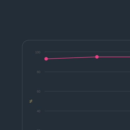
100
80
60
%
40