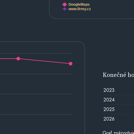
GoogleMaps
www.firmy.cz
Konečné h
2023
2024
2025
2026
Graf znázorňu