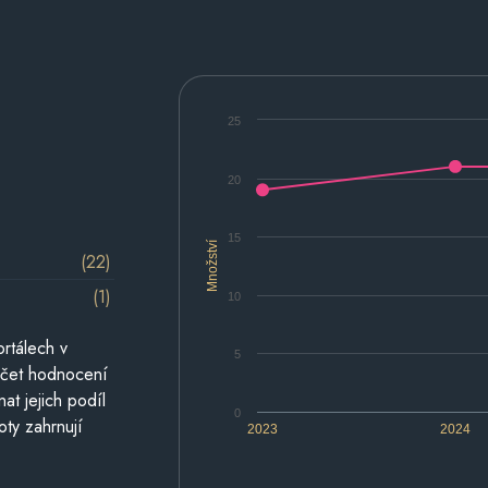
25
20
15
Množství
(22)
(1)
10
rtálech v
5
počet hodnocení
at jejich podíl
0
oty zahrnují
2023
2024