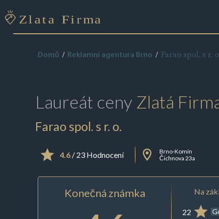
Farao spol. s r. o
Domů
Reklamní agentura Brno
Laureát ceny
Zlatá Firm
Farao spol. s r. o.
Brno-Komín
4.6
/ 23 Hodnocení
Čichnova 23a
Konečná známka
Na zákl
22
G