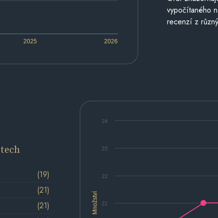
vypočítaného n
recenzí z různý
2025
2026
24
etech
23
(19)
22
(21)
Množství
(21)
21