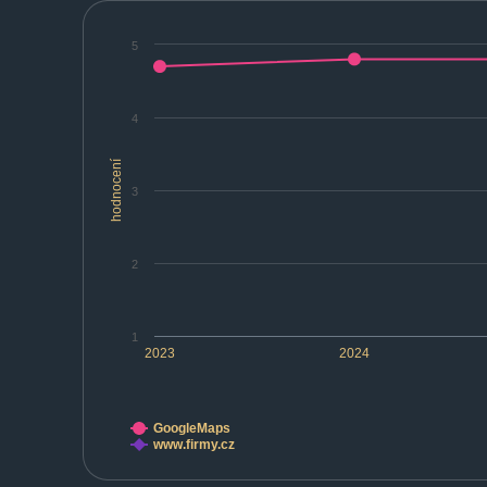
5
4
hodnocení
3
2
1
2023
2024
GoogleMaps
www.firmy.cz