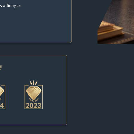
w.firmy.cz
y