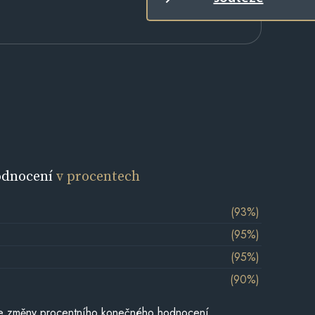
odnocení
v procentech
(93%)
(95%)
(95%)
(90%)
je změny procentního konečného hodnocení,