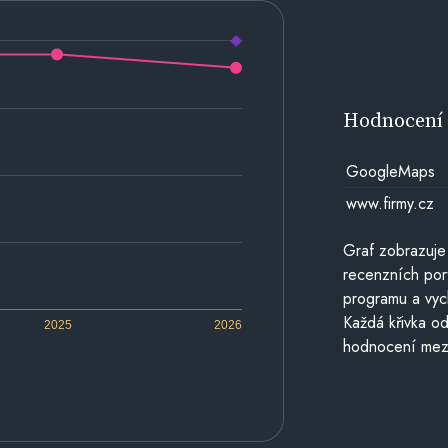
Hodnocen
GoogleMaps
www.firmy.cz
Graf zobrazuje
recenzních por
programu a vyc
Každá křivka od
2025
2026
hodnocení mezi 