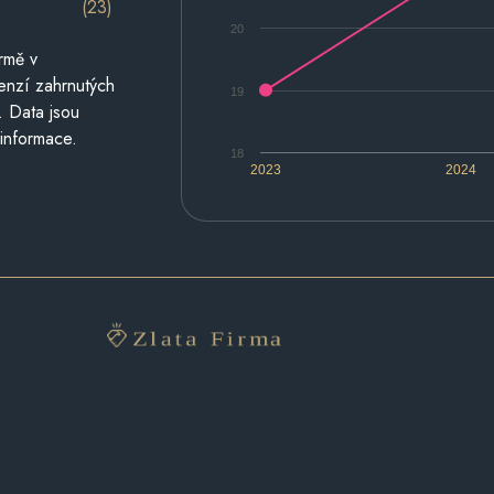
(23)
20
rmě v
cenzí zahrnutých
19
. Data jsou
 informace.
18
2023
2024