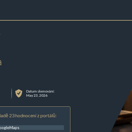
.
a
Datum skenování:
May 23, 2026
adě 23 hodnocení z portálů:
oogleMaps