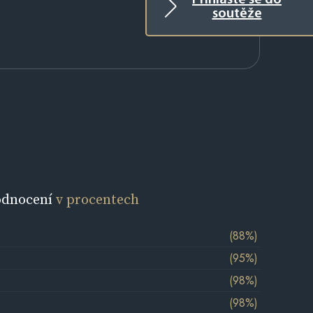
Přihlaste se do
soutěže
odnocení
v procentech
(88%)
(95%)
(98%)
(98%)