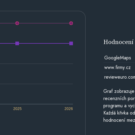
Hodnocen
GoogleMaps
www.firmy.cz
revieweuro.co
Graf zobrazuje
recenzních por
programu a vyc
2025
2026
Každá křivka od
hodnocení mezi 