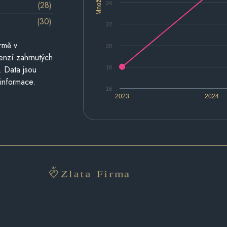
Množství
(28)
24
(30)
22
rmě v
20
cenzí zahrnutých
. Data jsou
18
 informace.
16
2023
2024