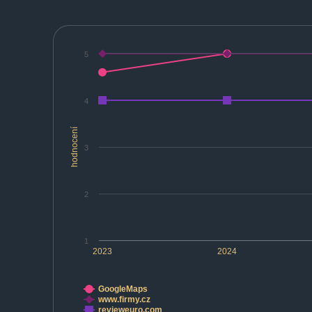
5
4
hodnocení
3
2
1
2023
2024
GoogleMaps
www.firmy.cz
revieweuro.com