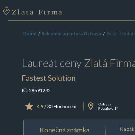
Fastest Solut
Domů
Reklamní agentura Ostrava
Laureát ceny
Zlatá Firm
Fastest Solution
IČ:
28591232
Ostrava
4.9
/ 30 Hodnocení
Pobialova 14
Konečná známka
Na zákl