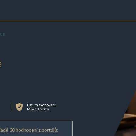
ion
a
Datum skenování:
May 23, 2026
adě 30 hodnocení z portálů: