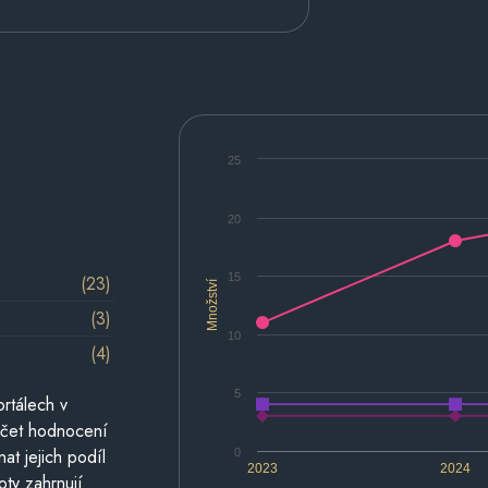
25
20
15
(23)
Množství
(3)
10
(4)
5
rtálech v
počet hodnocení
at jejich podíl
0
2023
2024
oty zahrnují