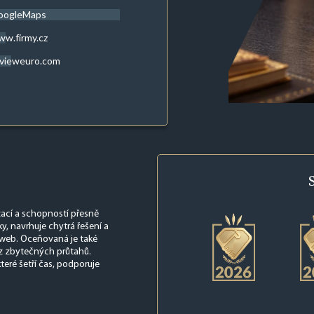
oogleMaps
w.firmy.cz
evieweuro.com
zací a schopností přesně
ky, navrhuje chytrá řešení a
ý web. Oceňovaná je také
ez zbytečných průtahů.
teré šetří čas, podporuje