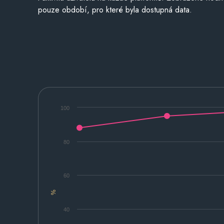
pouze období, pro které byla dostupná data.
100
80
60
%
40