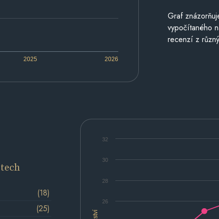
Graf znázorňu
vypočítaného n
recenzí z různý
2025
2026
32
30
etech
28
(18)
26
(25)