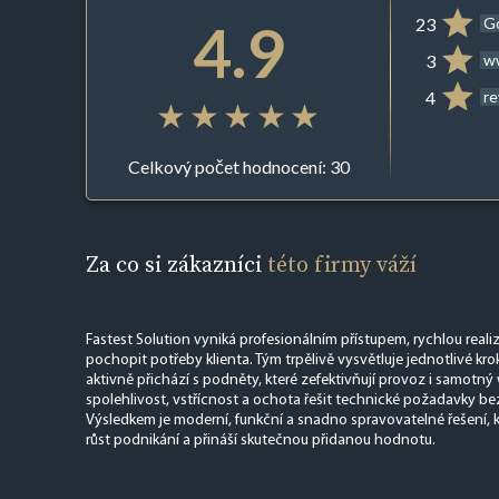
4.9
23
G
3
ww
4
r
Celkový počet hodnocení: 30
Za co si zákazníci
této firmy váží
Fastest Solution vyniká profesionálním přístupem, rychlou reali
pochopit potřeby klienta. Tým trpělivě vysvětluje jednotlivé kro
aktivně přichází s podněty, které zefektivňují provoz i samotn
spolehlivost, vstřícnost a ochota řešit technické požadavky b
Výsledkem je moderní, funkční a snadno spravovatelné řešení, k
růst podnikání a přináší skutečnou přidanou hodnotu.