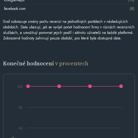
facebook.com
(8)
Graf zobrazuje změny počtu recenzí na jednotlivých portálech v následujících
obdobích. Data ukazují, jak se vyvíjel počet hodnocení firmy v různých recenzních
službách, a umožňují porovnat jejich podíl i aktivitu uživatelů na každé platformě.
Zobrazené hodnoty zahrnují pouze období, pro které byla dostupná data.
Konečné hodnocení
v procentech
100
80
60