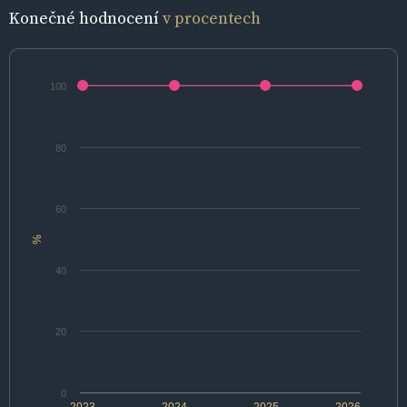
Konečné hodnocení
v procentech
100
80
60
%
40
20
0