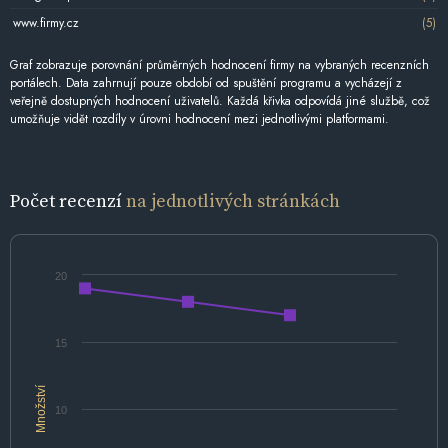
www.firmy.cz
(5)
Graf zobrazuje porovnání průměrných hodnocení firmy na vybraných recenzních
portálech. Data zahrnují pouze období od spuštění programu a vycházejí z
veřejně dostupných hodnocení uživatelů. Každá křivka odpovídá jiné službě, což
umožňuje vidět rozdíly v úrovni hodnocení mezi jednotlivými platformami.
Počet recenzí
na jednotlivých stránkách
20
15
Množství
10