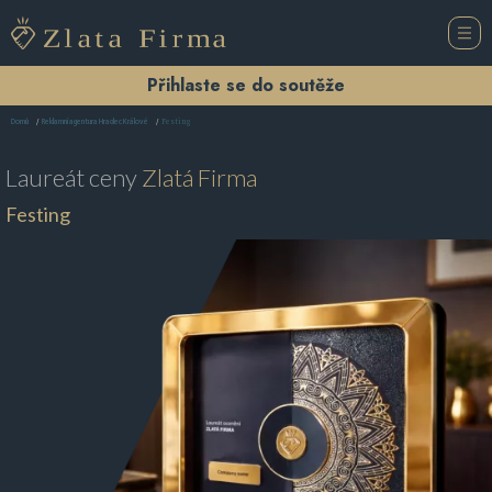
Přihlaste se do soutěže
Festing
Domů
Reklamní agentura Hradec Králové
Laureát ceny
Zlatá Firma
Festing