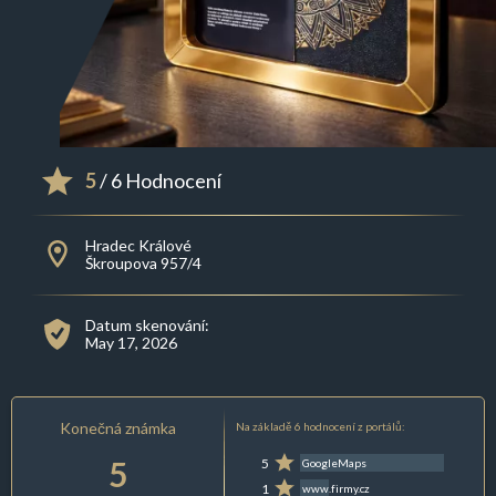
5
/ 6 Hodnocení
Hradec Králové
Škroupova 957/4
Datum skenování:
May 17, 2026
Konečná známka
Na základě 6 hodnocení z portálů:
5
5
GoogleMaps
1
www.firmy.cz