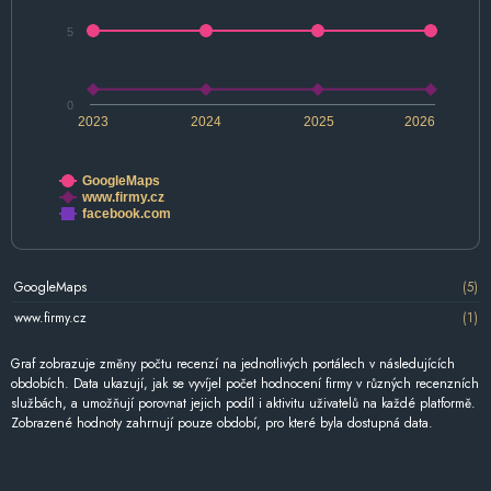
5
0
2023
2024
2025
2026
GoogleMaps
www.firmy.cz
facebook.com
GoogleMaps
(5)
www.firmy.cz
(1)
Graf zobrazuje změny počtu recenzí na jednotlivých portálech v následujících
obdobích. Data ukazují, jak se vyvíjel počet hodnocení firmy v různých recenzních
službách, a umožňují porovnat jejich podíl i aktivitu uživatelů na každé platformě.
Zobrazené hodnoty zahrnují pouze období, pro které byla dostupná data.