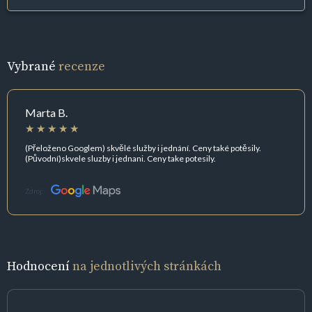
Vybrané
recenze
Marta B.
(Přeloženo Googlem) skvělé služby i jednání. Ceny také potěsily.
(Původní)skvele sluzby i jednani. Ceny take potesily.
Zdroj:
Hodnocení
na jednotlivých stránkách