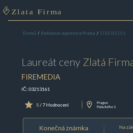
FIREMEDIA
Domů
Reklamní agentura Praha
Laureát ceny
Zlatá Firm
FIREMEDIA
IČ:
03213161
Prague
5
/ 7 Hodnocení
Palackého 1
Konečná známka
Na zák