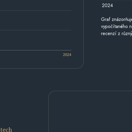
2024
Graf znázorňu
vypočítaného n
recenzí z různý
2024
etech