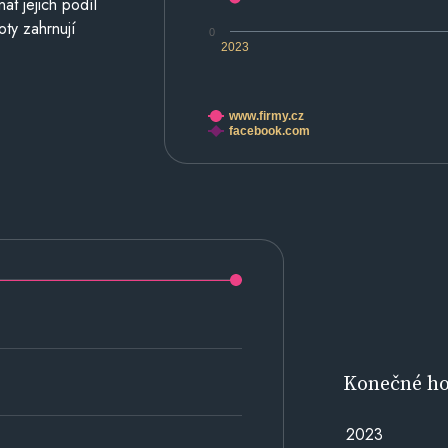
at jejich podíl
oty zahrnují
0
2023
www.firmy.cz
facebook.com
Konečné h
2023