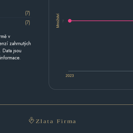
(7)
Množství
(7)
7
rmě v
cenzí zahrnutých
. Data jsou
 informace.
2023