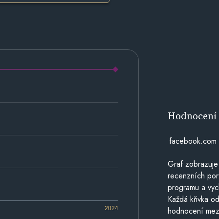
Hodnocen
facebook.com
Graf zobrazuje
recenzních por
programu a vyc
Každá křivka od
2024
hodnocení mezi 