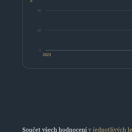
%
40
20
0
2023
Součet všech hodnocení
v jednotlivých l