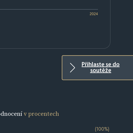
2024
Přihlaste se do
soutěže
odnocení
v procentech
(100%)