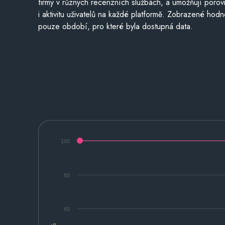
firmy v různých recenzních službách, a umožňují porovn
i aktivitu uživatelů na každé platformě. Zobrazené hodn
pouze období, pro které byla dostupná data.
100
80
60