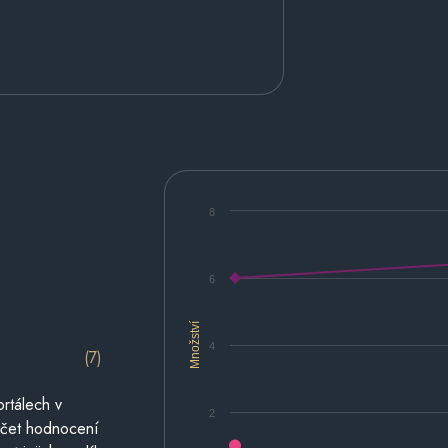
8
6
Množství
4
(7)
rtálech v
2
počet hodnocení