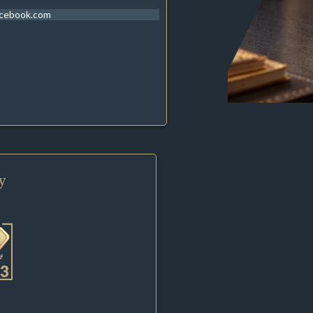
acebook.com
y