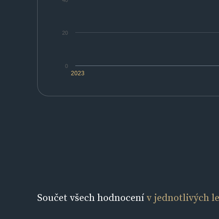
40
20
0
2023
Součet všech hodnocení
v jednotlivých l