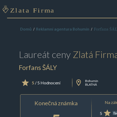
Forfans ŠÁL
Domů
Reklamní agentura Bohumín
Laureát ceny
Zlatá Firm
Forfans ŠÁLY
Bohumín
5
/ 5 Hodnocení
BLATNÁ
Konečná známka
Na zák
5
f