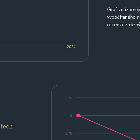
Graf znázorňu
vypočítaného n
recenzí z různý
2024
6.25
6
etech
5.75