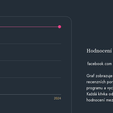
Hodnocen
facebook.com
Graf zobrazuje
recenzních por
programu a vyc
Každá křivka od
2024
hodnocení mezi 