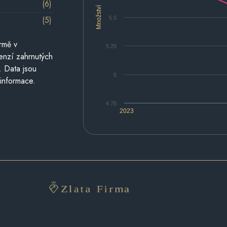
(6)
Množství
(5)
5.5
rmě v
5.25
cenzí zahrnutých
. Data jsou
5
 informace.
4.75
2023