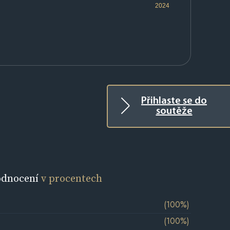
2024
Přihlaste se do
soutěže
odnocení
v procentech
(100%)
(100%)