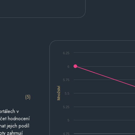
6.25
6
5.75
Množství
5.5
(5)
5.25
rtálech v
počet hodnocení
5
at jejich podíl
oty zahrnují
4.75