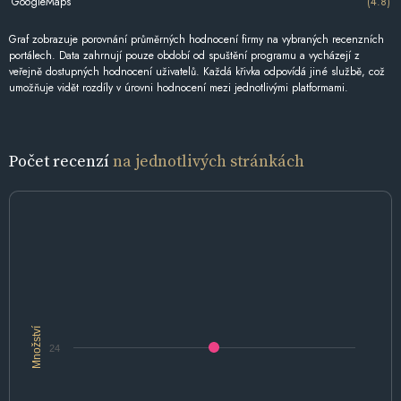
GoogleMaps
(4.8)
Graf zobrazuje porovnání průměrných hodnocení firmy na vybraných recenzních
portálech. Data zahrnují pouze období od spuštění programu a vycházejí z
veřejně dostupných hodnocení uživatelů. Každá křivka odpovídá jiné službě, což
umožňuje vidět rozdíly v úrovni hodnocení mezi jednotlivými platformami.
Počet recenzí
na jednotlivých stránkách
Množství
24