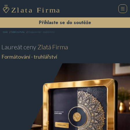
Přihlaste se do soutěže
Formátování - truhlářství
Domů
Truhlářství Praha
Laureát ceny
Zlatá Firma
Formátování - truhlářství