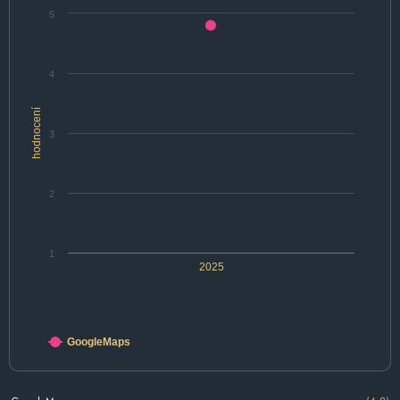
5
4
hodnocení
3
2
1
2025
GoogleMaps