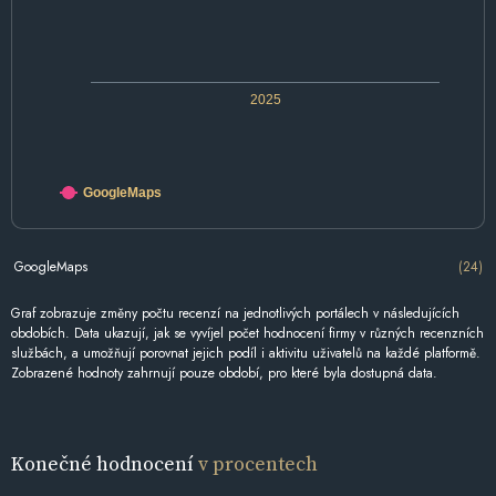
2025
GoogleMaps
GoogleMaps
(24)
Graf zobrazuje změny počtu recenzí na jednotlivých portálech v následujících
obdobích. Data ukazují, jak se vyvíjel počet hodnocení firmy v různých recenzních
službách, a umožňují porovnat jejich podíl i aktivitu uživatelů na každé platformě.
Zobrazené hodnoty zahrnují pouze období, pro které byla dostupná data.
Konečné hodnocení
v procentech