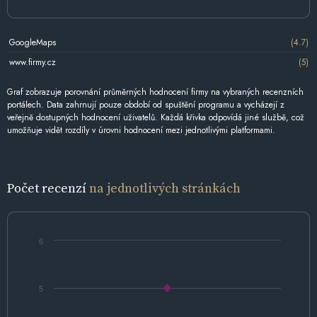
GoogleMaps
(4.7)
www.firmy.cz
(5)
Graf zobrazuje porovnání průměrných hodnocení firmy na vybraných recenzních
portálech. Data zahrnují pouze období od spuštění programu a vycházejí z
veřejně dostupných hodnocení uživatelů. Každá křivka odpovídá jiné službě, což
umožňuje vidět rozdíly v úrovni hodnocení mezi jednotlivými platformami.
Počet recenzí
na jednotlivých stránkách
6
5