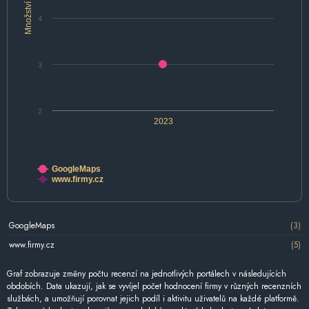
Množství
4
3
2
2023
GoogleMaps
www.firmy.cz
GoogleMaps
(3)
www.firmy.cz
(5)
Graf zobrazuje změny počtu recenzí na jednotlivých portálech v následujících
obdobích. Data ukazují, jak se vyvíjel počet hodnocení firmy v různých recenzních
službách, a umožňují porovnat jejich podíl i aktivitu uživatelů na každé platformě.