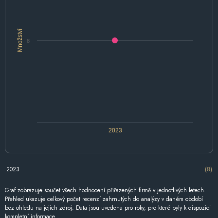
Množství
8
2023
2023
(8)
Graf zobrazuje součet všech hodnocení přiřazených firmě v jednotlivých letech.
Přehled ukazuje celkový počet recenzí zahrnutých do analýzy v daném období
bez ohledu na jejich zdroj. Data jsou uvedena pro roky, pro které byly k dispozici
kompletní informace.