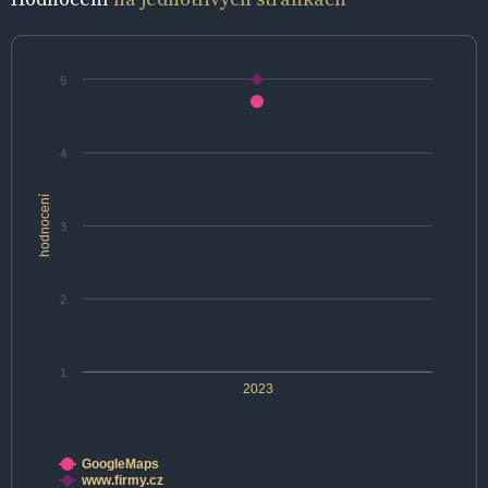
5
4
hodnocení
3
2
1
2023
GoogleMaps
www.firmy.cz