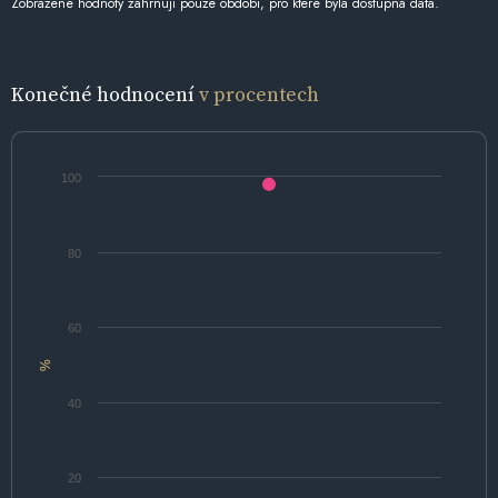
Zobrazené hodnoty zahrnují pouze období, pro které byla dostupná data.
Konečné hodnocení
v procentech
100
80
60
%
40
20