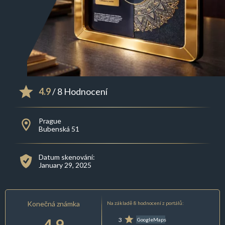
4.9
/ 8 Hodnocení
Prague
Bubenská 51
Datum skenování:
January 29, 2025
Konečná známka
Na základě 8 hodnocení z portálů:
4.9
3
GoogleMaps