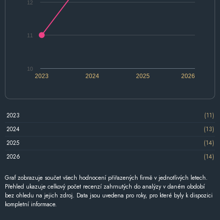
12
11
10
2023
2024
2025
2026
2023
(11)
2024
(13)
2025
(14)
2026
(14)
Graf zobrazuje součet všech hodnocení přiřazených firmě v jednotlivých letech.
Přehled ukazuje celkový počet recenzí zahrnutých do analýzy v daném období
bez ohledu na jejich zdroj. Data jsou uvedena pro roky, pro které byly k dispozici
kompletní informace.