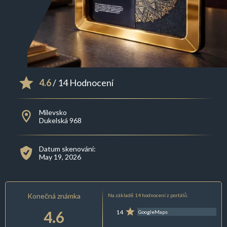
4.6
/ 14 Hodnocení
Milevsko
Dukelská 968
Datum skenování:
May 19, 2026
Konečná známka
Na základě 14 hodnocení z portálů:
4.6
14
GoogleMaps