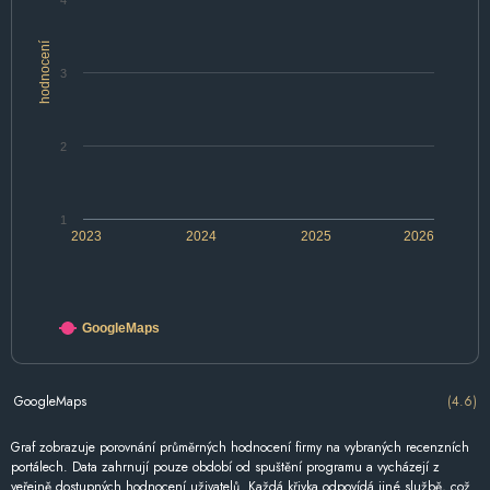
4
hodnocení
3
2
1
2023
2024
2025
2026
GoogleMaps
GoogleMaps
(4.6)
Graf zobrazuje porovnání průměrných hodnocení firmy na vybraných recenzních
portálech. Data zahrnují pouze období od spuštění programu a vycházejí z
veřejně dostupných hodnocení uživatelů. Každá křivka odpovídá jiné službě, což