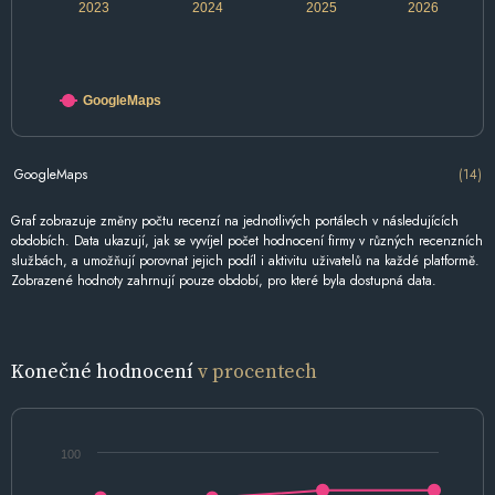
2023
2024
2025
2026
GoogleMaps
GoogleMaps
(14)
Graf zobrazuje změny počtu recenzí na jednotlivých portálech v následujících
obdobích. Data ukazují, jak se vyvíjel počet hodnocení firmy v různých recenzních
službách, a umožňují porovnat jejich podíl i aktivitu uživatelů na každé platformě.
Zobrazené hodnoty zahrnují pouze období, pro které byla dostupná data.
Konečné hodnocení
v procentech
100