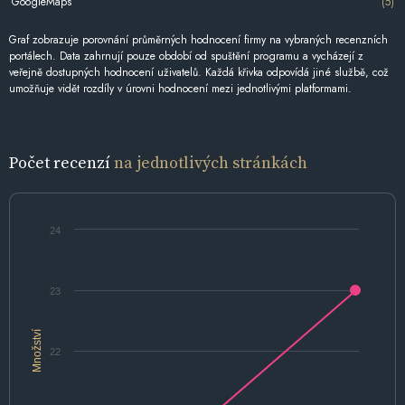
GoogleMaps
(5)
Graf zobrazuje porovnání průměrných hodnocení firmy na vybraných recenzních
portálech. Data zahrnují pouze období od spuštění programu a vycházejí z
veřejně dostupných hodnocení uživatelů. Každá křivka odpovídá jiné službě, což
umožňuje vidět rozdíly v úrovni hodnocení mezi jednotlivými platformami.
Počet recenzí
na jednotlivých stránkách
24
23
Množství
22