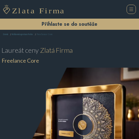
Přihlaste se do soutěže
Freelance Core
Domů
Reklamní agentura Praha
Laureát ceny
Zlatá Firma
Freelance Core