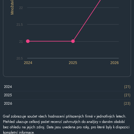
Množství
22
21.5
21
20.5
2024
2025
2026
2024
(21)
2025
(21)
2026
(23)
Graf zobrazuje součet všech hodnocení přiřazených firmě v jednotlivých letech.
Přehled ukazuje celkový počet recenzí zahrnutých do analýzy v daném období
bez ohledu na jejich zdroj. Data jsou uvedena pro roky, pro které byly k dispozici
kompletní informace.