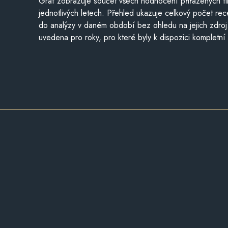
Graf zobrazuje součet všech hodnocení přiřazených fi
jednotlivých letech. Přehled ukazuje celkový počet re
do analýzy v daném období bez ohledu na jejich zdroj
uvedena pro roky, pro které byly k dispozici kompletní