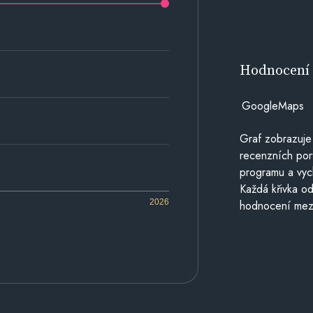
Hodnocen
GoogleMaps
Graf zobrazuje
recenzních por
programu a vyc
Každá křivka od
2026
hodnocení mezi 