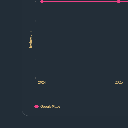
5
4
hodnocení
3
2
1
2024
2025
GoogleMaps