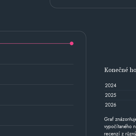
Konečné h
2024
2025
2026
Graf znázorňu
vypočítaného n
recenzí z různý