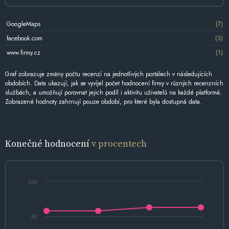
GoogleMaps
(7)
facebook.com
(3)
www.firmy.cz
(1)
Graf zobrazuje změny počtu recenzí na jednotlivých portálech v následujících
obdobích. Data ukazují, jak se vyvíjel počet hodnocení firmy v různých recenzních
službách, a umožňují porovnat jejich podíl i aktivitu uživatelů na každé platformě.
Zobrazené hodnoty zahrnují pouze období, pro které byla dostupná data.
Konečné hodnocení
v procentech
100
80