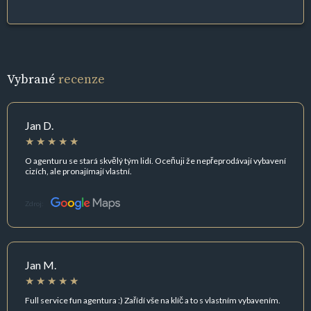
Vybrané
recenze
Jan D.
O agenturu se stará skvělý tým lidí. Oceňuji že nepřeprodávají vybavení
cizích, ale pronajímají vlastní.
Zdroj:
Jan M.
Full service fun agentura :) Zařídí vše na klíč a to s vlastním vybavením.