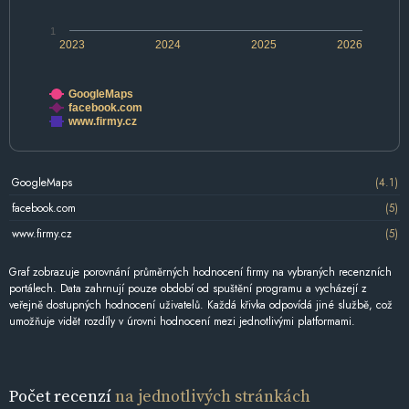
1
2023
2024
2025
2026
GoogleMaps
facebook.com
www.firmy.cz
GoogleMaps
(4.1)
facebook.com
(5)
www.firmy.cz
(5)
Graf zobrazuje porovnání průměrných hodnocení firmy na vybraných recenzních
portálech. Data zahrnují pouze období od spuštění programu a vycházejí z
veřejně dostupných hodnocení uživatelů. Každá křivka odpovídá jiné službě, což
umožňuje vidět rozdíly v úrovni hodnocení mezi jednotlivými platformami.
Počet recenzí
na jednotlivých stránkách