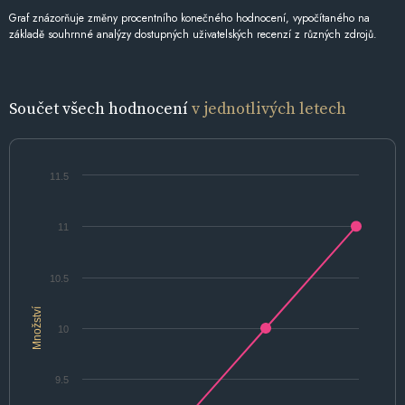
Graf znázorňuje změny procentního konečného hodnocení, vypočítaného na
základě souhrnné analýzy dostupných uživatelských recenzí z různých zdrojů.
Součet všech hodnocení
v jednotlivých letech
11.5
11
10.5
Množství
10
9.5