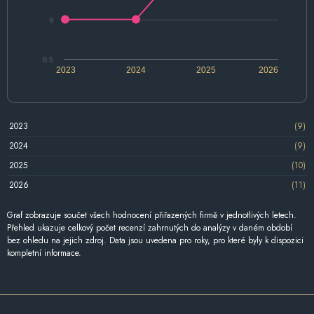
9
8.5
2023
2024
2025
2026
2023
(9)
2024
(9)
2025
(10)
2026
(11)
Graf zobrazuje součet všech hodnocení přiřazených firmě v jednotlivých letech.
Přehled ukazuje celkový počet recenzí zahrnutých do analýzy v daném období
bez ohledu na jejich zdroj. Data jsou uvedena pro roky, pro které byly k dispozici
kompletní informace.