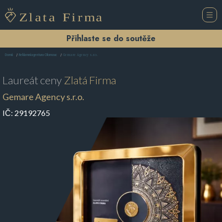
Přihlaste se do soutěže
Gemare Agency s.r.o.
Domů
Reklamní agentura Olomouc
Laureát ceny
Zlatá Firma
Gemare Agency s.r.o.
IČ:
29192765