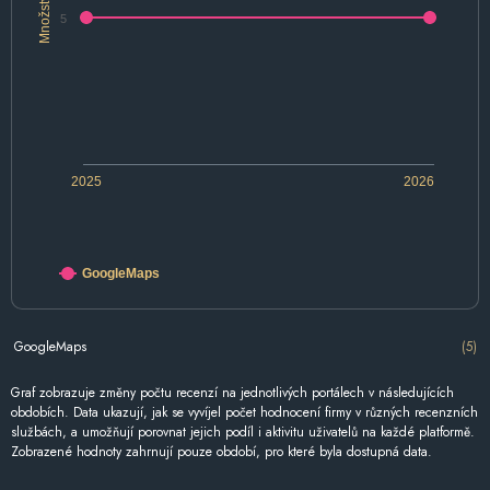
Množství
5
2025
2026
GoogleMaps
GoogleMaps
(5)
Graf zobrazuje změny počtu recenzí na jednotlivých portálech v následujících
obdobích. Data ukazují, jak se vyvíjel počet hodnocení firmy v různých recenzních
službách, a umožňují porovnat jejich podíl i aktivitu uživatelů na každé platformě.
Zobrazené hodnoty zahrnují pouze období, pro které byla dostupná data.