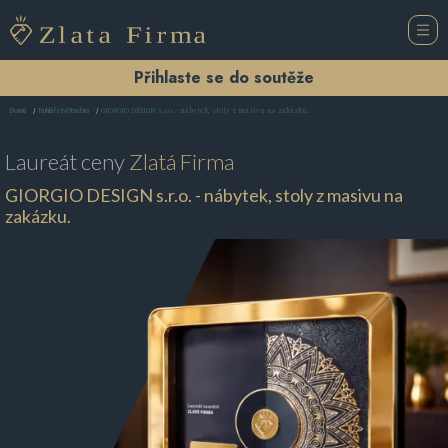
Přihlaste se do soutěže
GIORGIO DESIGN s.r.o. - nábytek, stoly z masivu na zakázku.
Domů
Truhlářství Toužim
Laureát ceny
Zlatá Firma
GIORGIO DESIGN s.r.o. - nábytek, stoly z masivu na
zakázku.