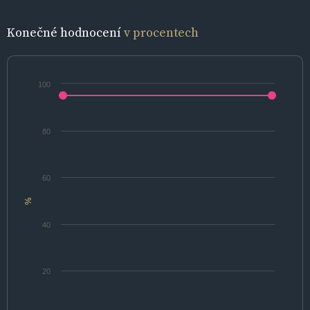
Konečné hodnocení
v procentech
100
80
60
%
40
20