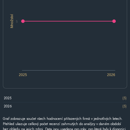
Množství
5
2025
2026
2025
(5)
2026
(5)
Graf zobrazuje součet všech hodnocení přiřazených firmě v jednotlivých letech.
Přehled ukazuje celkový počet recenzí zahrnutých do analýzy v daném období
bez ohledu na jejich zdroj. Data jsou uvedena pro roky, pro které byly k dispozici