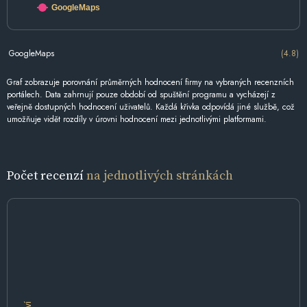
GoogleMaps
GoogleMaps
(4.8)
Graf zobrazuje porovnání průměrných hodnocení firmy na vybraných recenzních
portálech. Data zahrnují pouze období od spuštění programu a vycházejí z
veřejně dostupných hodnocení uživatelů. Každá křivka odpovídá jiné službě, což
umožňuje vidět rozdíly v úrovni hodnocení mezi jednotlivými platformami.
Počet recenzí
na jednotlivých stránkách