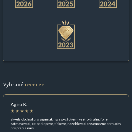
Vybrané
recenze
Agiro K.
skvely obchod pro signmaking. s pvc foliemi vseho druhu. folie
zatmavovaci, celopolepove, tiskove, nazehlovaci a vsemozne pomucky
pro praci s nimi.