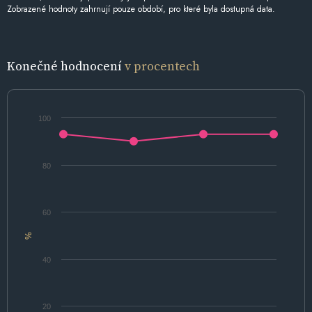
Zobrazené hodnoty zahrnují pouze období, pro které byla dostupná data.
Konečné hodnocení
v procentech
100
80
60
%
40
20