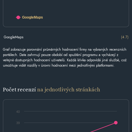
GoogleMaps
GoogleMaps
(4.7)
Graf zobrazuje porovnání průměrných hodnocení firmy na vybraných recenzních
portálech. Data zahrnují pouze období od spuštění programu a vycházejí z
veřejně dostupných hodnocení uživatelů. Každá křivka odpovídá jiné službě, což
umožňuje vidět rozdíly v úrovni hodnocení mezi jednotlivými platformami.
Počet recenzí
na jednotlivých stránkách
40
39