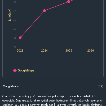
38
Množství
37
36
35
34
33
2023
2024
2025
2026
GoogleMaps
GoogleMaps
(39)
Graf zobrazuje změny počtu recenzí na jednotlivých portálech v následujících
obdobích. Data ukazují, jak se vyvíjel počet hodnocení firmy v různých recenzních
službách, a umožňují porovnat jejich podíl i aktivitu uživatelů na každé platformě.