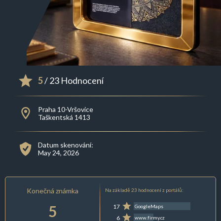
5
/ 23 Hodnocení
Praha 10-Vršovice
Taškentská 1413
Datum skenování:
May 24, 2026
Konečná známka
Na základě 23 hodnocení z portálů:
5
17
GoogleMaps
6
www.firmy.cz