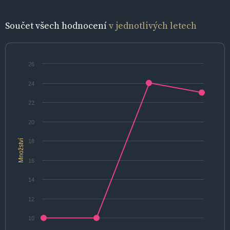
Součet všech hodnocení
v jednotlivých letech
26
24
22
20
Množství
18
16
14
12
10