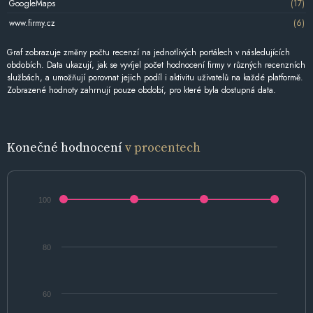
GoogleMaps
(17)
www.firmy.cz
(6)
Graf zobrazuje změny počtu recenzí na jednotlivých portálech v následujících
obdobích. Data ukazují, jak se vyvíjel počet hodnocení firmy v různých recenzních
službách, a umožňují porovnat jejich podíl i aktivitu uživatelů na každé platformě.
Zobrazené hodnoty zahrnují pouze období, pro které byla dostupná data.
Konečné hodnocení
v procentech
100
80
60