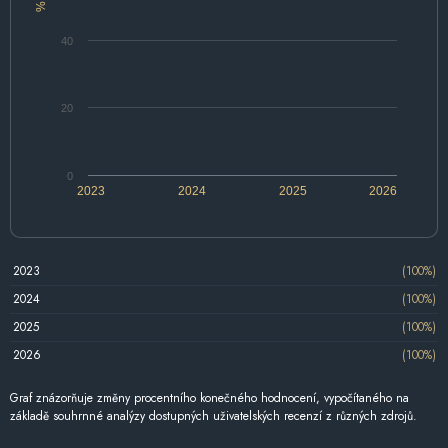
%
40
20
0
2023
2024
2025
2026
2023
(100%)
2024
(100%)
2025
(100%)
2026
(100%)
Graf znázorňuje změny procentního konečného hodnocení, vypočítaného na
základě souhrnné analýzy dostupných uživatelských recenzí z různých zdrojů.