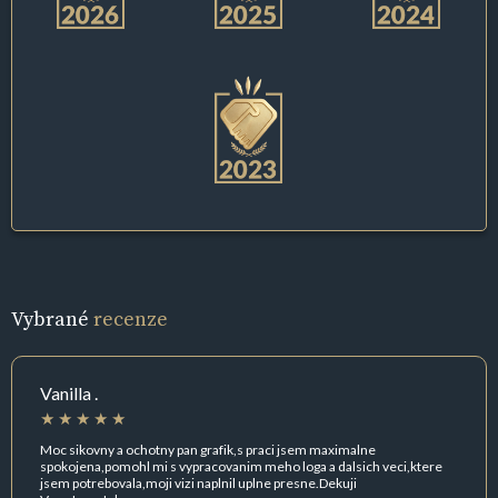
Vybrané
recenze
Vanilla .
Moc sikovny a ochotny pan grafik,s praci jsem maximalne
spokojena,pomohl mi s vypracovanim meho loga a dalsich veci,ktere
jsem potrebovala,moji vizi naplnil uplne presne.Dekuji