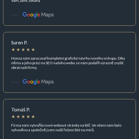
Vam,Jane.Johana
Zdroj:
Suren P.
Honza nám zpracoval kompletní grafické návrhy nového eshopu. Díky
němu a jeho práci na SEO našeho webu se nám podařil výrazně zvýšit
obrat naší firmy.
Zdroj:
Tomáš P.
Firma nám vytvořila nové webové stránky na klíč. Ve všem nám bylo
vyhověno a společně jsem našli řešení šité na mírů.