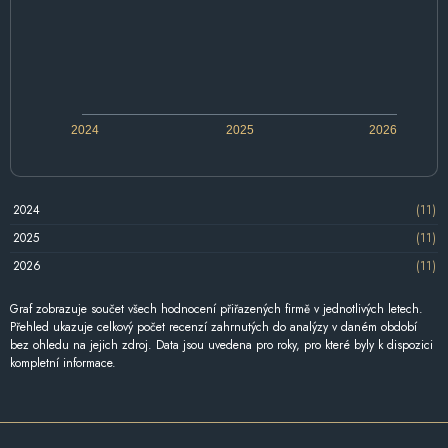
2024
2025
2026
2024
(11)
2025
(11)
2026
(11)
Graf zobrazuje součet všech hodnocení přiřazených firmě v jednotlivých letech.
Přehled ukazuje celkový počet recenzí zahrnutých do analýzy v daném období
bez ohledu na jejich zdroj. Data jsou uvedena pro roky, pro které byly k dispozici
kompletní informace.