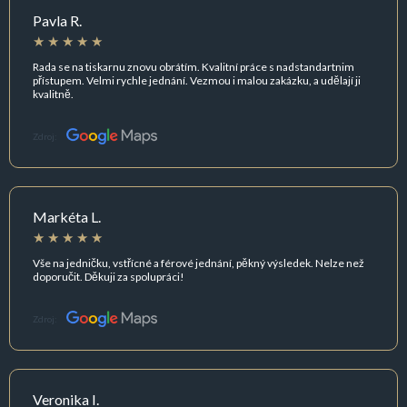
Pavla R.
Rada se na tiskarnu znovu obrátím. Kvalitní práce s nadstandartnim
přístupem. Velmi rychle jednání. Vezmou i malou zakázku, a udělají ji
kvalitně.
Zdroj:
Markéta L.
Vše na jedničku, vstřícné a férové jednání, pěkný výsledek. Nelze než
doporučit. Děkuji za spolupráci!
Zdroj:
Veronika I.