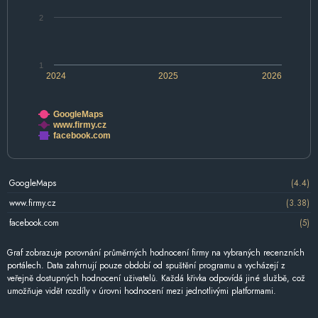
2
1
2024
2025
2026
GoogleMaps
www.firmy.cz
facebook.com
GoogleMaps
(4.4)
www.firmy.cz
(3.38)
facebook.com
(5)
Graf zobrazuje porovnání průměrných hodnocení firmy na vybraných recenzních
portálech. Data zahrnují pouze období od spuštění programu a vycházejí z
veřejně dostupných hodnocení uživatelů. Každá křivka odpovídá jiné službě, což
umožňuje vidět rozdíly v úrovni hodnocení mezi jednotlivými platformami.