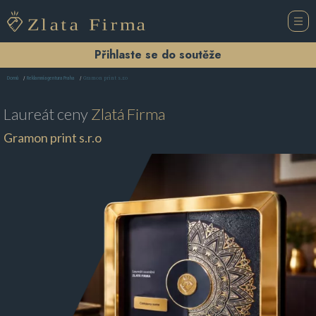
Přihlaste se do soutěže
Gramon print s.r.o
Domů
Reklamní agentura Praha
Laureát ceny
Zlatá Firma
Gramon print s.r.o