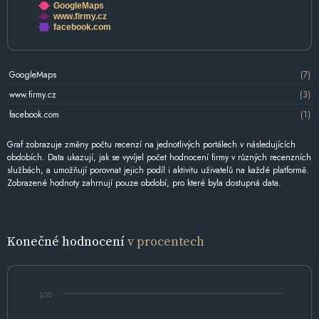
GoogleMaps
www.firmy.cz
facebook.com
GoogleMaps
(7)
www.firmy.cz
(3)
facebook.com
(1)
Graf zobrazuje změny počtu recenzí na jednotlivých portálech v následujících
obdobích. Data ukazují, jak se vyvíjel počet hodnocení firmy v různých recenzních
službách, a umožňují porovnat jejich podíl i aktivitu uživatelů na každé platformě.
Zobrazené hodnoty zahrnují pouze období, pro které byla dostupná data.
Konečné hodnocení
v procentech
100