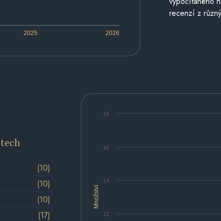
vypočítaného n
recenzí z různý
2025
2026
18
etech
16
(10)
14
(10)
Množství
(10)
(17)
12