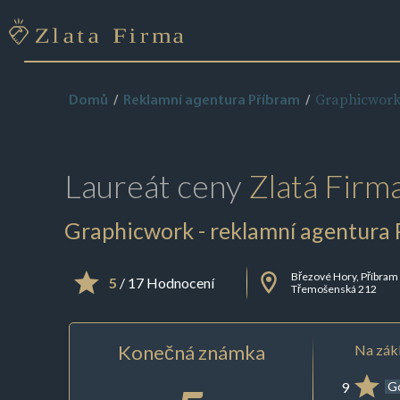
Graphicwork
Domů
Reklamní agentura Příbram
Laureát ceny
Zlatá Firm
Graphicwork - reklamní agentura 
Březové Hory, Příbram
5
/ 17 Hodnocení
Třemošenská 212
Konečná známka
Na zákl
9
G