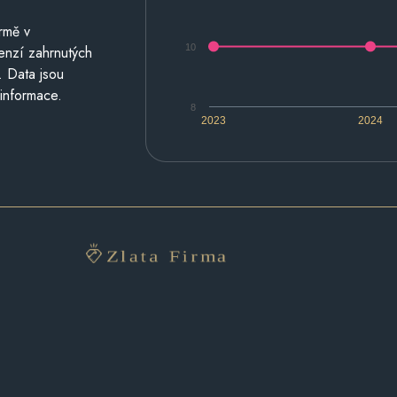
rmě v
10
cenzí zahrnutých
. Data jsou
 informace.
8
2023
2024