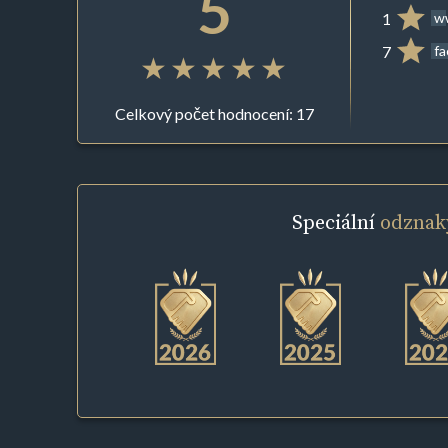
5
1
ww
7
f
Celkový počet hodnocení: 17
Speciální
odznak