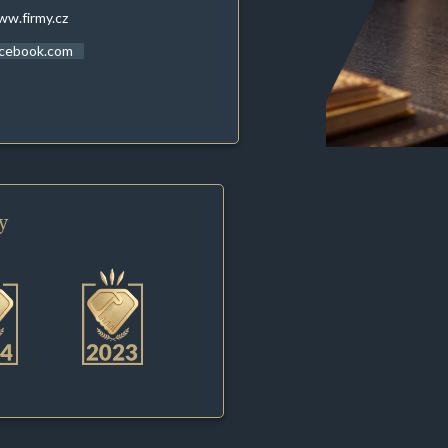
w.firmy.cz
acebook.com
y