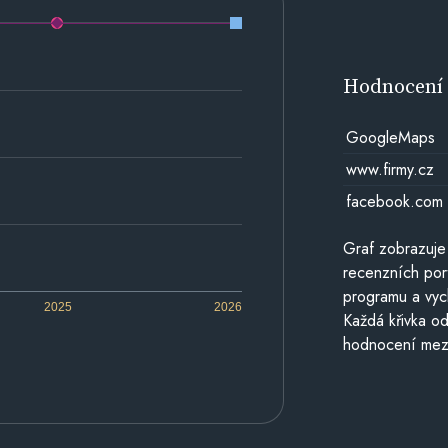
Hodnocen
GoogleMaps
www.firmy.cz
facebook.com
Graf zobrazuje
recenzních por
programu a vyc
2025
2026
Každá křivka od
hodnocení mezi 