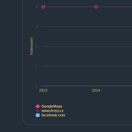
5
4
hodnocení
3
2
1
2023
2024
GoogleMaps
www.firmy.cz
facebook.com