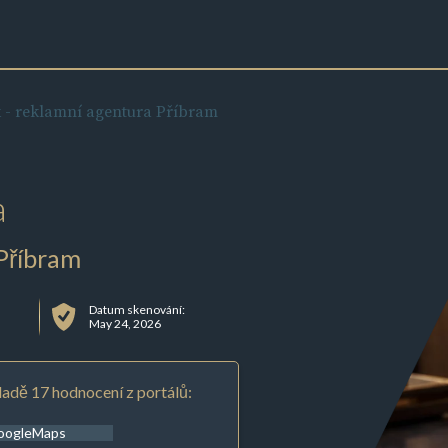
 - reklamní agentura Příbram
a
Příbram
Datum skenování:
May 24, 2026
adě 17 hodnocení z portálů:
oogleMaps