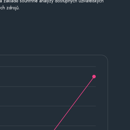
a základě souhrnné analýzy dostupných uživatelských
ch zdrojů.