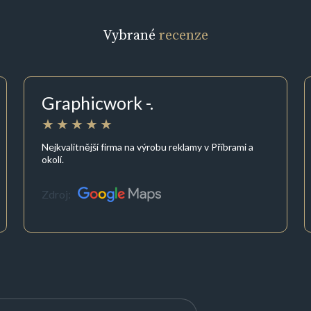
Vybrané
recenze
Graphicwork -.
Nejkvalitnější firma na výrobu reklamy v Příbrami a
okolí.
Zdroj: