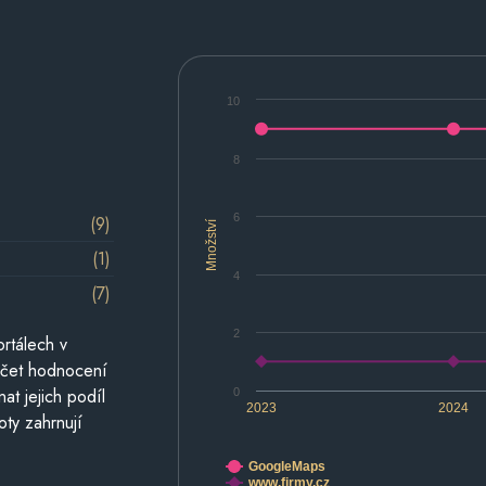
10
8
6
(9)
Množství
(1)
4
(7)
2
rtálech v
počet hodnocení
at jejich podíl
0
2023
2024
oty zahrnují
GoogleMaps
www.firmy.cz