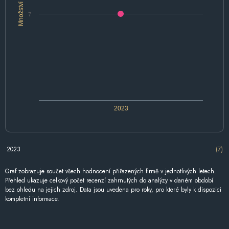
Množství
7
2023
2023
(7)
Graf zobrazuje součet všech hodnocení přiřazených firmě v jednotlivých letech.
Přehled ukazuje celkový počet recenzí zahrnutých do analýzy v daném období
bez ohledu na jejich zdroj. Data jsou uvedena pro roky, pro které byly k dispozici
kompletní informace.