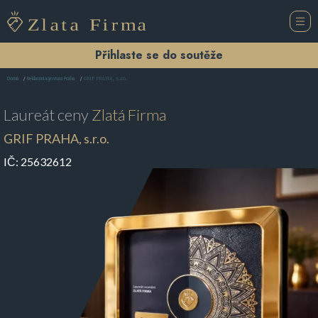
Přihlaste se do soutěže
GRIF PRAHA, s.r.o.
Domů
Reklamní agentura Praha
Laureát ceny
Zlatá Firma
GRIF PRAHA, s.r.o.
IČ:
25632612