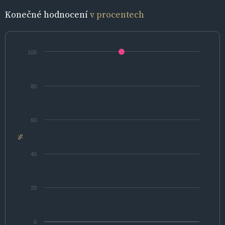
Konečné hodnocení
v procentech
100
80
60
%
40
20
0