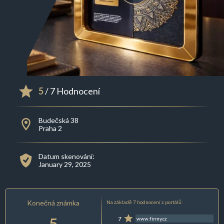
5
/ 7 Hodnocení
Budečská 38
Praha 2
Datum skenování:
January 29, 2025
Konečná známka
Na základě 7 hodnocení z portálů:
5
7
www.firmy.cz