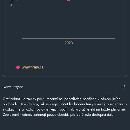
2023
www.firmy.cz
www.firmy.cz
(7)
Graf zobrazuje změny počtu recenzí na jednotlivých portálech v následujících
obdobích. Data ukazují, jak se vyvíjel počet hodnocení firmy v různých recenzních
službách, a umožňují porovnat jejich podíl i aktivitu uživatelů na každé platformě.
Zobrazené hodnoty zahrnují pouze období, pro které byla dostupná data.