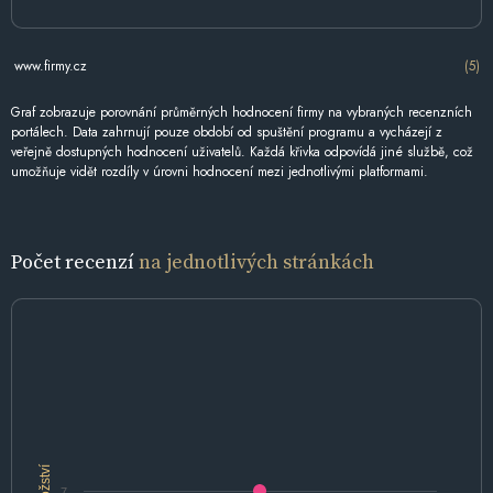
www.firmy.cz
(5)
Graf zobrazuje porovnání průměrných hodnocení firmy na vybraných recenzních
portálech. Data zahrnují pouze období od spuštění programu a vycházejí z
veřejně dostupných hodnocení uživatelů. Každá křivka odpovídá jiné službě, což
umožňuje vidět rozdíly v úrovni hodnocení mezi jednotlivými platformami.
Počet recenzí
na jednotlivých stránkách
Množství
7