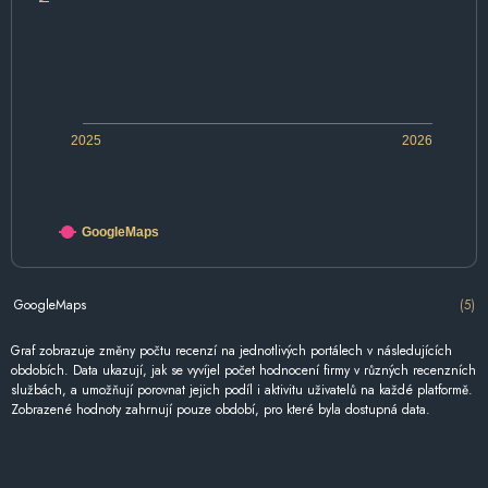
2025
2026
GoogleMaps
GoogleMaps
(5)
Graf zobrazuje změny počtu recenzí na jednotlivých portálech v následujících
obdobích. Data ukazují, jak se vyvíjel počet hodnocení firmy v různých recenzních
službách, a umožňují porovnat jejich podíl i aktivitu uživatelů na každé platformě.
Zobrazené hodnoty zahrnují pouze období, pro které byla dostupná data.