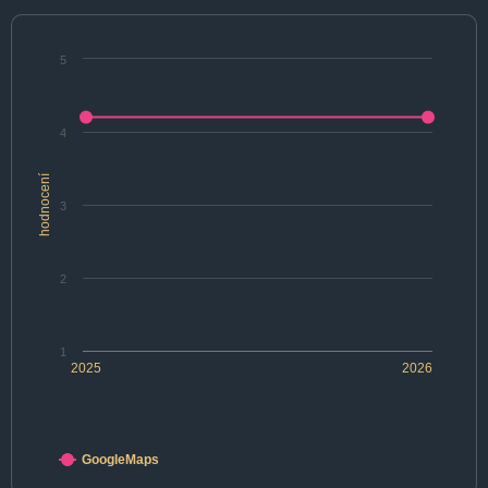
5
4
hodnocení
3
2
1
2025
2026
GoogleMaps