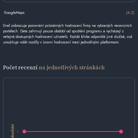
GoogleMaps
(4.2)
Graf zobrazuje porovnání průměrných hodnocení firmy na vybraných recenzních
portálech. Data zahrnují pouze období od spuštění programu a vycházejí z
veřejně dostupných hodnocení uživatelů. Každá křivka odpovídá jiné službě, což
umožňuje vidět rozdíly v úrovni hodnocení mezi jednotlivými platformami.
Počet recenzí
na jednotlivých stránkách
Množství
5