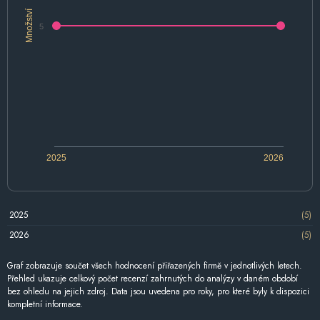
Množství
5
2025
2026
2025
(5)
2026
(5)
Graf zobrazuje součet všech hodnocení přiřazených firmě v jednotlivých letech.
Přehled ukazuje celkový počet recenzí zahrnutých do analýzy v daném období
bez ohledu na jejich zdroj. Data jsou uvedena pro roky, pro které byly k dispozici
kompletní informace.