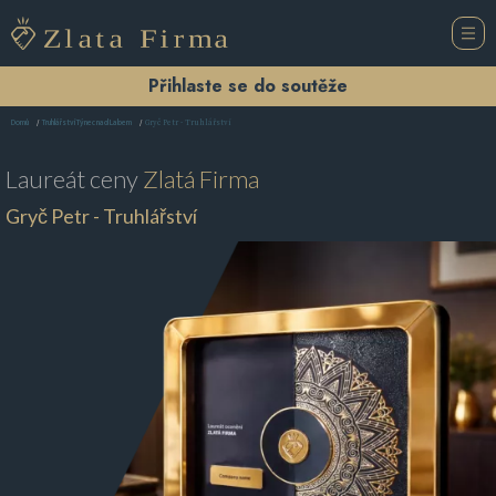
Přihlaste se do soutěže
Gryč Petr - Truhlářství
Domů
Truhlářství Týnec nad Labem
Laureát ceny
Zlatá Firma
Gryč Petr - Truhlářství