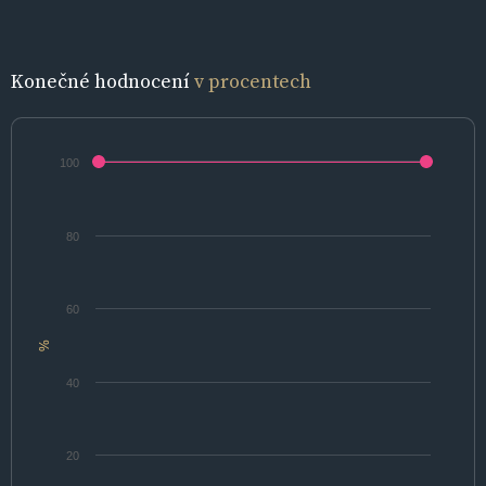
Konečné hodnocení
v procentech
100
80
60
%
40
20