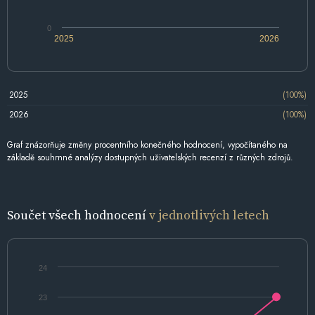
0
2025
2026
2025
(100%)
2026
(100%)
Graf znázorňuje změny procentního konečného hodnocení, vypočítaného na
základě souhrnné analýzy dostupných uživatelských recenzí z různých zdrojů.
Součet všech hodnocení
v jednotlivých letech
24
23