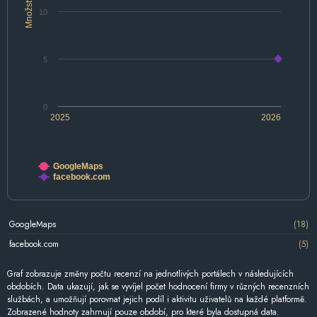
Množství
10
5
0
2025
2026
GoogleMaps
facebook.com
GoogleMaps
(18)
facebook.com
(5)
Graf zobrazuje změny počtu recenzí na jednotlivých portálech v následujících
obdobích. Data ukazují, jak se vyvíjel počet hodnocení firmy v různých recenzních
službách, a umožňují porovnat jejich podíl i aktivitu uživatelů na každé platformě.
Zobrazené hodnoty zahrnují pouze období, pro které byla dostupná data.