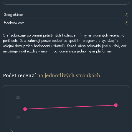
GoogleMaps
(5)
facebook.com
(5)
Graf zobrazuje porovnání průměrných hodnocení firmy na vybraných recenzních
portálech. Data zahrnují pouze období od spuštění programu a vycházejí z
veřejně dostupných hodnocení uživatelů. Každá křivka odpovídá jiné službě, což
umožňuje vidět rozdíly v úrovni hodnocení mezi jednotlivými platformami.
Počet recenzí
na jednotlivých stránkách
20
15