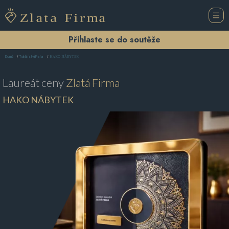
Přihlaste se do soutěže
HAKO NÁBYTEK
Domů
Truhlářství Praha
Laureát ceny
Zlatá Firma
HAKO NÁBYTEK