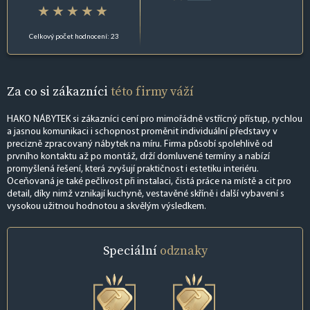
Celkový počet hodnocení: 23
Za co si zákazníci
této firmy váží
HAKO NÁBYTEK si zákazníci cení pro mimořádně vstřícný přístup, rychlou
a jasnou komunikaci i schopnost proměnit individuální představy v
precizně zpracovaný nábytek na míru. Firma působí spolehlivě od
prvního kontaktu až po montáž, drží domluvené termíny a nabízí
promyšlená řešení, která zvyšují praktičnost i estetiku interiéru.
Oceňovaná je také pečlivost při instalaci, čistá práce na místě a cit pro
detail, díky nimž vznikají kuchyně, vestavěné skříně i další vybavení s
vysokou užitnou hodnotou a skvělým výsledkem.
Speciální
odznaky