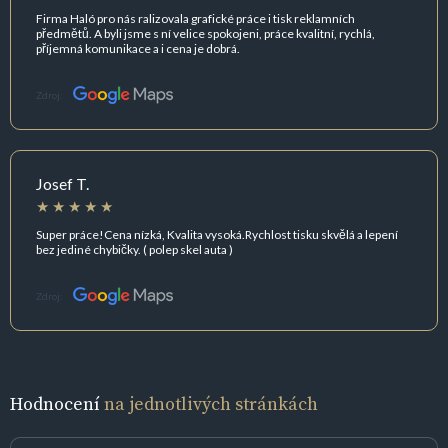
Firma Haló pro nás ralizovala grafické práce i tisk reklamních
předmětů. A byli jsme s ní velice spokojeni, práce kvalitní, rychlá,
příjemná komunikace a i cena je dobrá.
Zdroj:
Josef T.
Super práce!Cena nízká, Kvalita vysoká.Rychlost tisku skvělá a lepení
bez jediné chybičky. ( polep skel auta )
Zdroj:
Hodnocení
na jednotlivých stránkách