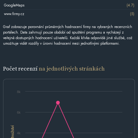
GoogleMaps
(4.7)
www.firmy.cz
(5)
Graf zobrazuje porovnání průměrných hodnocení firmy na vybraných recenzních
portálech. Data zahrnují pouze období od spuštění programu a vycházejí z
veřejně dostupných hodnocení uživatelů. Každá křivka odpovídá jiné službě, což
umožňuje vidět rozdíly v úrovni hodnocení mezi jednotlivými platformami.
Počet recenzí
na jednotlivých stránkách
8k
6k
Množství
4k