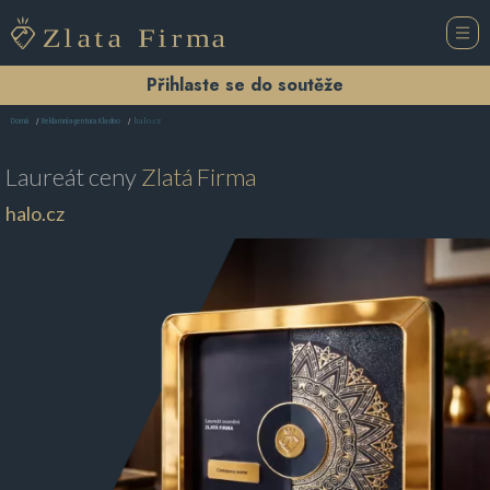
Přihlaste se do soutěže
halo.cz
Domů
Reklamní agentura Kladno
Laureát ceny
Zlatá Firma
halo.cz