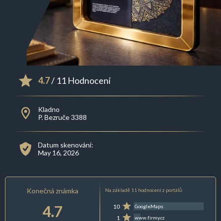
4.7
/ 11 Hodnocení
Kladno
P. Bezruče 3388
Datum skenování:
May 16, 2026
Konečná známka
Na základě 11 hodnocení z portálů:
4.7
10
GoogleMaps
1
www.firmy.cz