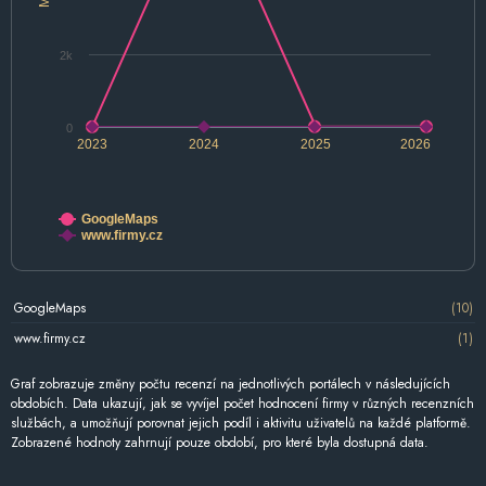
2k
0
2023
2024
2025
2026
GoogleMaps
www.firmy.cz
GoogleMaps
(10)
www.firmy.cz
(1)
Graf zobrazuje změny počtu recenzí na jednotlivých portálech v následujících
obdobích. Data ukazují, jak se vyvíjel počet hodnocení firmy v různých recenzních
službách, a umožňují porovnat jejich podíl i aktivitu uživatelů na každé platformě.
Zobrazené hodnoty zahrnují pouze období, pro které byla dostupná data.