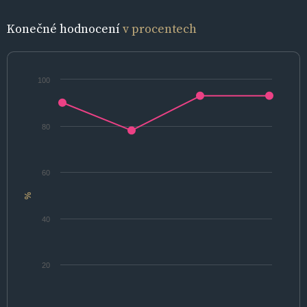
Konečné hodnocení
v procentech
100
80
60
%
40
20