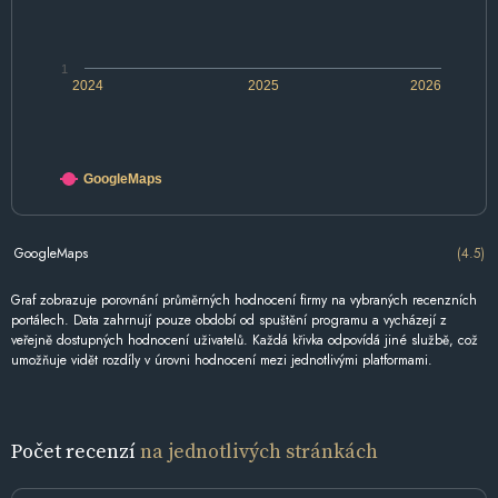
1
2024
2025
2026
GoogleMaps
GoogleMaps
(4.5)
Graf zobrazuje porovnání průměrných hodnocení firmy na vybraných recenzních
portálech. Data zahrnují pouze období od spuštění programu a vycházejí z
veřejně dostupných hodnocení uživatelů. Každá křivka odpovídá jiné službě, což
umožňuje vidět rozdíly v úrovni hodnocení mezi jednotlivými platformami.
Počet recenzí
na jednotlivých stránkách