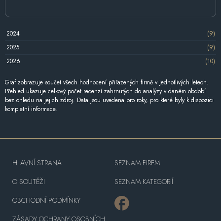
2024
(9)
2025
(9)
2026
(10)
Graf zobrazuje součet všech hodnocení přiřazených firmě v jednotlivých letech.
Přehled ukazuje celkový počet recenzí zahrnutých do analýzy v daném období
bez ohledu na jejich zdroj. Data jsou uvedena pro roky, pro které byly k dispozici
kompletní informace.
HLAVNÍ STRANA
SEZNAM FIREM
O SOUTĚŽI
SEZNAM KATEGORIÍ
OBCHODNÍ PODMÍNKY
ZÁSADY OCHRANY OSOBNÍCH