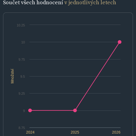
Součet všech hodnocení
v jednotlivých letech
10.25
10
9.75
Množství
9.5
9.25
9
8.75
2024
2025
2026