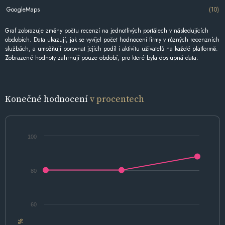
GoogleMaps
(10)
Graf zobrazuje změny počtu recenzí na jednotlivých portálech v následujících
obdobích. Data ukazují, jak se vyvíjel počet hodnocení firmy v různých recenzních
službách, a umožňují porovnat jejich podíl i aktivitu uživatelů na každé platformě.
Zobrazené hodnoty zahrnují pouze období, pro které byla dostupná data.
Konečné hodnocení
v procentech
100
80
60
%