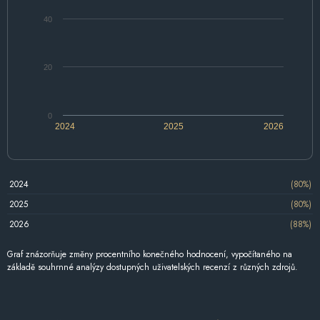
40
20
0
2024
2025
2026
2024
(80%)
2025
(80%)
2026
(88%)
Graf znázorňuje změny procentního konečného hodnocení, vypočítaného na
základě souhrnné analýzy dostupných uživatelských recenzí z různých zdrojů.