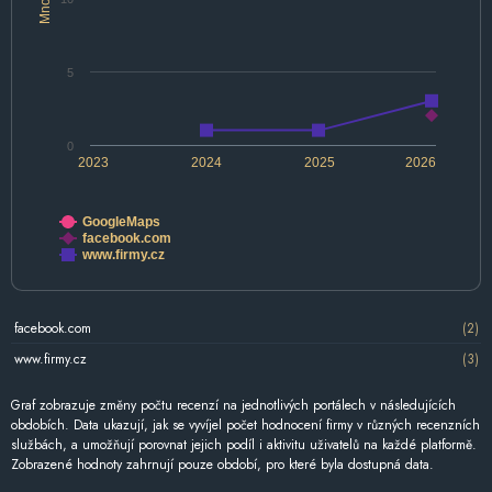
5
0
2023
2024
2025
2026
GoogleMaps
facebook.com
www.firmy.cz
facebook.com
(2)
www.firmy.cz
(3)
Graf zobrazuje změny počtu recenzí na jednotlivých portálech v následujících
obdobích. Data ukazují, jak se vyvíjel počet hodnocení firmy v různých recenzních
službách, a umožňují porovnat jejich podíl i aktivitu uživatelů na každé platformě.
Zobrazené hodnoty zahrnují pouze období, pro které byla dostupná data.