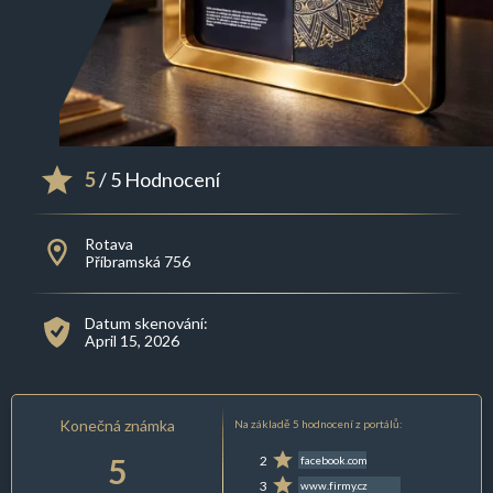
5
/ 5 Hodnocení
Rotava
Příbramská 756
Datum skenování:
April 15, 2026
Konečná známka
Na základě 5 hodnocení z portálů:
5
2
facebook.com
3
www.firmy.cz