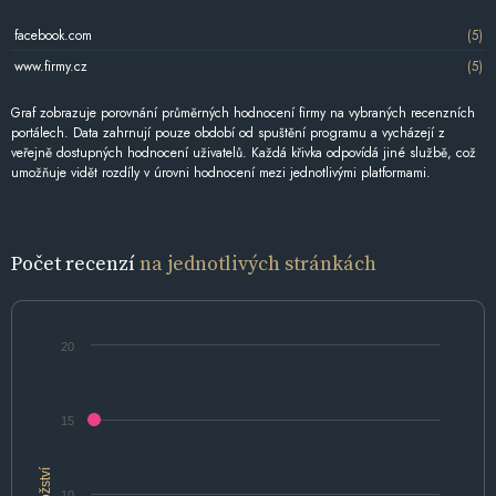
facebook.com
(5)
www.firmy.cz
(5)
Graf zobrazuje porovnání průměrných hodnocení firmy na vybraných recenzních
portálech. Data zahrnují pouze období od spuštění programu a vycházejí z
veřejně dostupných hodnocení uživatelů. Každá křivka odpovídá jiné službě, což
umožňuje vidět rozdíly v úrovni hodnocení mezi jednotlivými platformami.
Počet recenzí
na jednotlivých stránkách
20
15
Množství
10