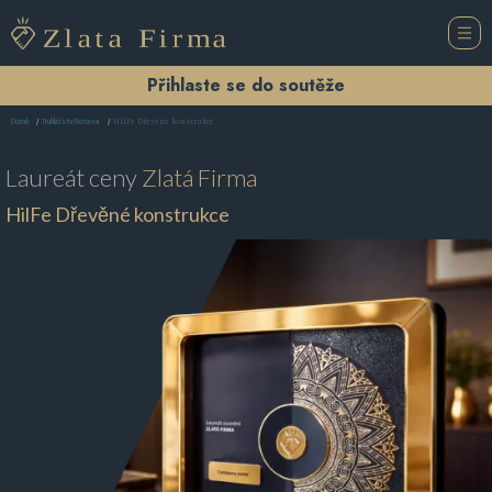
Přihlaste se do soutěže
HilFe Dřevěné konstrukce
Domů
Truhlářství Rotava
Laureát ceny
Zlatá Firma
HilFe Dřevěné konstrukce