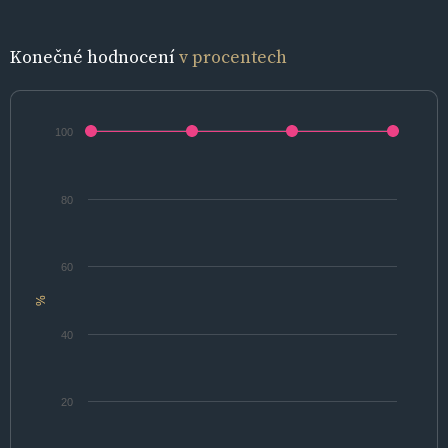
Konečné hodnocení
v procentech
100
80
60
%
40
20