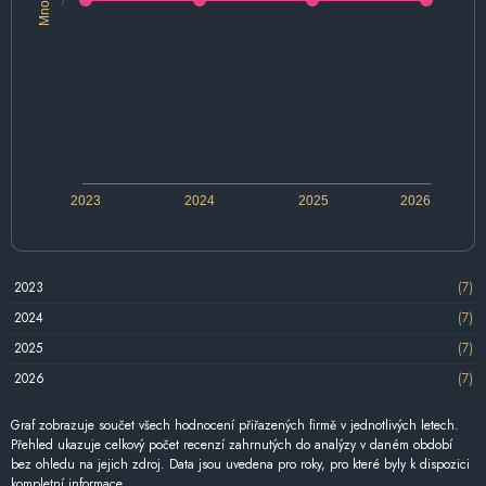
7
2023
2024
2025
2026
2023
(7)
2024
(7)
2025
(7)
2026
(7)
Graf zobrazuje součet všech hodnocení přiřazených firmě v jednotlivých letech.
Přehled ukazuje celkový počet recenzí zahrnutých do analýzy v daném období
bez ohledu na jejich zdroj. Data jsou uvedena pro roky, pro které byly k dispozici
kompletní informace.