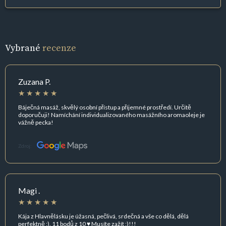
Vybrané
recenze
Zuzana P.
Báječná masáž, skvělý osobní přístup a příjemné prostředí. Určitě
doporučuji! Namíchání individualizovaného masážního aromaoleje je
vážně pecka!
Zdroj:
Magi .
Kája z Hlavnělásku je úžasná, pečlivá, srdečná a vše co dělá, dělá
perfektně :). 11 bodů z 10 ♥ Musíte zažít :)!!!