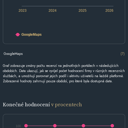
2023
2024
2025
2026
GoogleMaps
GoogleMaps
(7)
Graf zobrazuje změny počtu recenzí na jednotlivých portálech v následujících
obdobích. Data ukazují, jak se vyvíjel počet hodnocení firmy v různých recenzních
službách, a umožňují porovnat jejich podíl i aktivitu uživatelů na každé platformě.
Zobrazené hodnoty zahrnují pouze období, pro které byla dostupná data.
Konečné hodnocení
v procentech
100