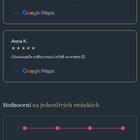
Zdroj:
Anna K.
Úžasná péče o tělo i mysl.Určitě se vrátím 😊
Zdroj:
Hodnocení
na jednotlivých stránkách
5