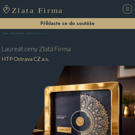
Přihlaste se do soutěže
HTP Ostrava CZ a.s.
Domů
Kurzy Mošnov
Laureát ceny
Zlatá Firma
HTP Ostrava CZ a.s.