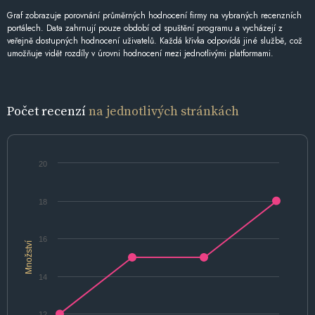
Graf zobrazuje porovnání průměrných hodnocení firmy na vybraných recenzních
portálech. Data zahrnují pouze období od spuštění programu a vycházejí z
veřejně dostupných hodnocení uživatelů. Každá křivka odpovídá jiné službě, což
umožňuje vidět rozdíly v úrovni hodnocení mezi jednotlivými platformami.
Počet recenzí
na jednotlivých stránkách
20
18
16
Množství
14
12