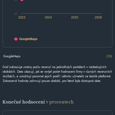
10
2023
2024
2025
2026
GoogleMaps
GoogleMaps
(18)
Graf zobrazuje změny počtu recenzí na jednotlivých portálech v následujících
obdobích. Data ukazují, jak se vyvíjel počet hodnocení firmy v různých recenzních
službách, a umožňují porovnat jejich podíl i aktivitu uživatelů na každé platformě.
Zobrazené hodnoty zahrnují pouze období, pro které byla dostupná data.
Konečné hodnocení
v procentech