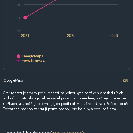
25
24
23
2024
2025
2026
GoogleMaps
www.firmy.cz
GoogleMaps
(28)
Graf zobrazuje změny počtu recenzí na jednotlivých portálech v následujících
obdobích. Data ukazují, jak se vyvíjel počet hodnocení firmy v různých recenzních
službách, a umožňují porovnat jejich podíl i aktivitu uživatelů na každé platformě.
Zobrazené hodnoty zahrnují pouze období, pro které byla dostupná data.