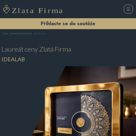
Přihlaste se do soutěže
IDEALAB
Domů
Reklamní agentura Praha
Laureát ceny
Zlatá Firma
IDEALAB