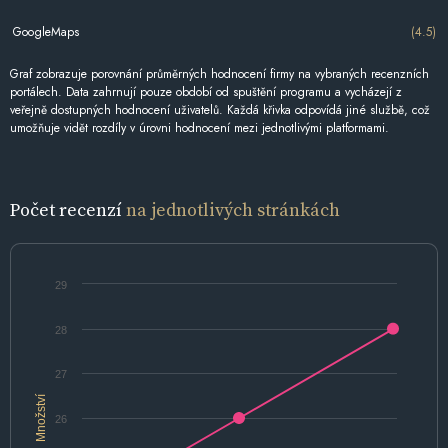
GoogleMaps
(4.5)
Graf zobrazuje porovnání průměrných hodnocení firmy na vybraných recenzních
portálech. Data zahrnují pouze období od spuštění programu a vycházejí z
veřejně dostupných hodnocení uživatelů. Každá křivka odpovídá jiné službě, což
umožňuje vidět rozdíly v úrovni hodnocení mezi jednotlivými platformami.
Počet recenzí
na jednotlivých stránkách
29
28
27
Množství
26