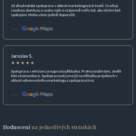
Již dlouhodobá spolupráce v oblasti marketingových textů. Oceňuji
snadnou domluvu a snahu vyjít si vzájemně vstříc tak, aby všichni byli
spokojení. Mohu všem jedině doporučit.
Zdroj:
Jaroslav S.
Spolupráce s eVisions je naprosto příkladná. Profesionální tým, skvělí
lidé a komunikace. Spolupracovali jsme již na několika projektech v
oblasti výkonnostního marketingu a spolupráce trvá.
Zdroj:
Hodnocení
na jednotlivých stránkách