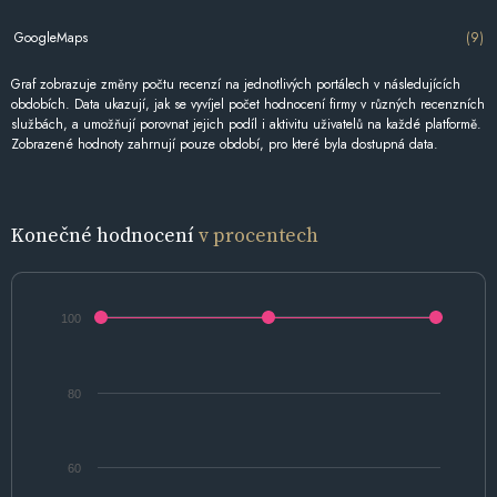
GoogleMaps
(9)
Graf zobrazuje změny počtu recenzí na jednotlivých portálech v následujících
obdobích. Data ukazují, jak se vyvíjel počet hodnocení firmy v různých recenzních
službách, a umožňují porovnat jejich podíl i aktivitu uživatelů na každé platformě.
Zobrazené hodnoty zahrnují pouze období, pro které byla dostupná data.
Konečné hodnocení
v procentech
100
80
60