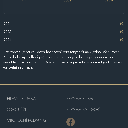
2024
2025
2026
2024
(9)
2025
(9)
2026
(9)
Graf zobrazuje součet všech hodnocení přiřazených firmě v jednotlivých letech.
Přehled ukazuje celkový počet recenzí zahrnutých do analýzy v daném období
bez ohledu na jejich zdroj. Data jsou uvedena pro roky, pro které byly k dispozici
kompletní informace.
HLAVNÍ STRANA
SEZNAM FIREM
O SOUTĚŽI
SEZNAM KATEGORIÍ
OBCHODNÍ PODMÍNKY