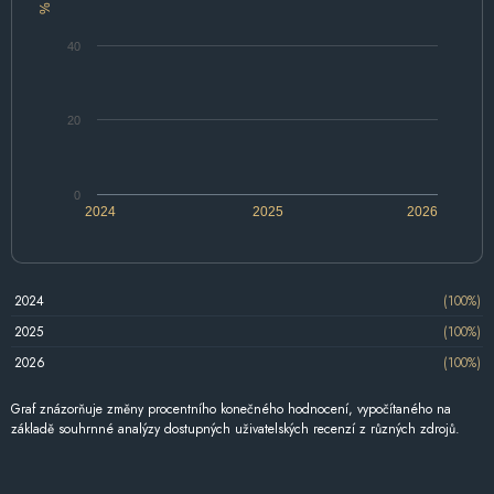
%
40
20
0
2024
2025
2026
2024
(100%)
2025
(100%)
2026
(100%)
Graf znázorňuje změny procentního konečného hodnocení, vypočítaného na
základě souhrnné analýzy dostupných uživatelských recenzí z různých zdrojů.