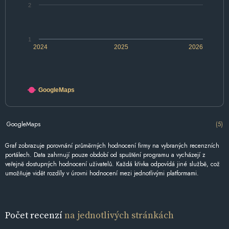
2
1
2024
2025
2026
GoogleMaps
GoogleMaps
(5)
Graf zobrazuje porovnání průměrných hodnocení firmy na vybraných recenzních
portálech. Data zahrnují pouze období od spuštění programu a vycházejí z
veřejně dostupných hodnocení uživatelů. Každá křivka odpovídá jiné službě, což
umožňuje vidět rozdíly v úrovni hodnocení mezi jednotlivými platformami.
Počet recenzí
na jednotlivých stránkách