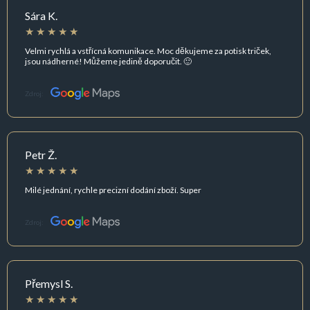
Sára K.
Velmi rychlá a vstřícná komunikace. Moc děkujeme za potisk triček,
jsou nádherné! Můžeme jedině doporučit. 🙂
Zdroj:
Petr Ž.
Milé jednání, rychle precizní dodání zboží. Super
Zdroj:
Přemysl S.