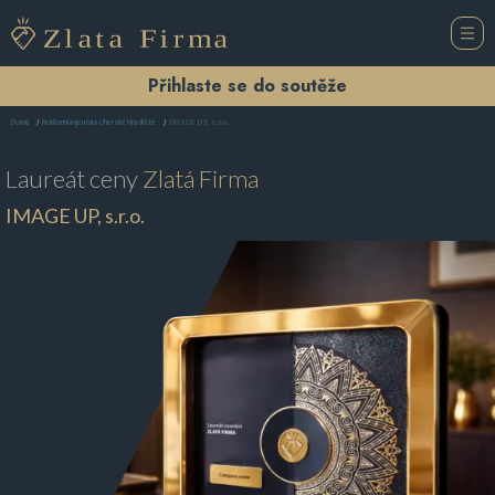
Přihlaste se do soutěže
IMAGE UP, s.r.o.
Domů
Reklamní agentura Uherské Hradiště
Laureát ceny
Zlatá Firma
IMAGE UP, s.r.o.