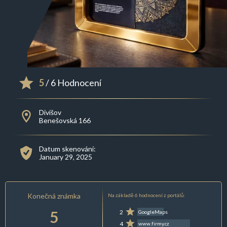
5
/ 6 Hodnocení
Divišov
Benešovská 166
Datum skenování:
January 29, 2025
Konečná známka
Na základě 6 hodnocení z portálů:
5
2
GoogleMaps
4
www.firmy.cz