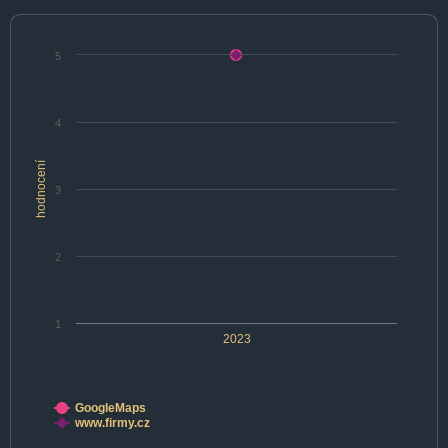
5
4
hodnocení
3
2
1
2023
GoogleMaps
www.firmy.cz