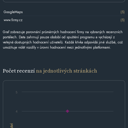
GoogleMaps
(5)
www.firmy.cz
(5)
Graf zobrazuje porovnání průměrných hodnocení firmy na vybraných recenzních
portálech. Data zahrnují pouze období od spuštění programu a vycházejí z
veřejně dostupných hodnocení uživatelů. Každá křivka odpovídá jiné službě, což
umožňuje vidět rozdíly v úrovni hodnocení mezi jednotlivými platformami.
Počet recenzí
na jednotlivých stránkách
5
4