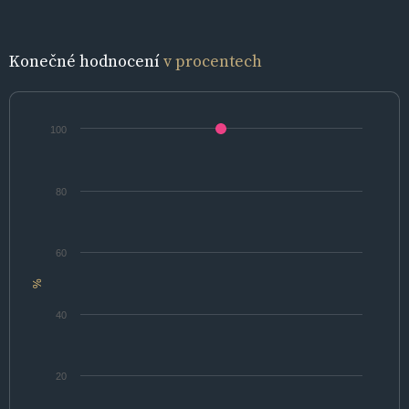
Konečné hodnocení
v procentech
100
80
60
%
40
20