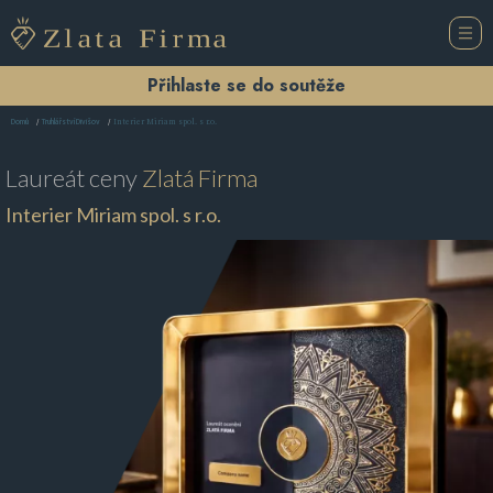
Přihlaste se do soutěže
Interier Miriam spol. s r.o.
Domů
Truhlářství Divišov
Laureát ceny
Zlatá Firma
Interier Miriam spol. s r.o.