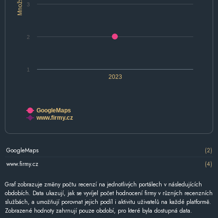
Množství
3
2
1
2023
GoogleMaps
www.firmy.cz
GoogleMaps
(2)
www.firmy.cz
(4)
Graf zobrazuje změny počtu recenzí na jednotlivých portálech v následujících
obdobích. Data ukazují, jak se vyvíjel počet hodnocení firmy v různých recenzních
službách, a umožňují porovnat jejich podíl i aktivitu uživatelů na každé platformě.
Zobrazené hodnoty zahrnují pouze období, pro které byla dostupná data.