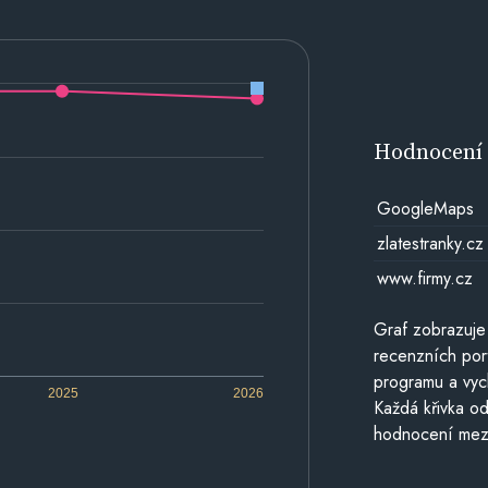
Hodnocen
GoogleMaps
zlatestranky.cz
www.firmy.cz
Graf zobrazuje
recenzních por
programu a vyc
2025
2026
Každá křivka od
hodnocení mezi 