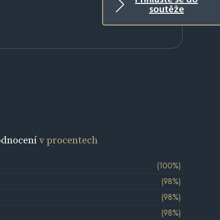
Přihlaste se do
soutěže
odnocení
v procentech
(100%)
(98%)
(98%)
(98%)