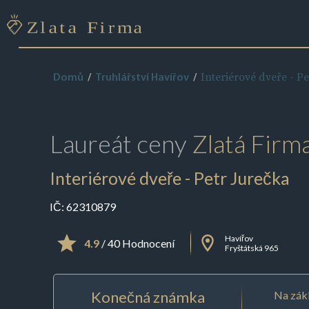
Interiérové dveře - P
Domů
Truhlářství Havířov
Laureát ceny
Zlatá Firm
Interiérové dveře - Petr Jurečka
IČ:
62310879
Havířov
4.9
/ 40 Hodnocení
Fryštátská 965
Konečná známka
Na zákl