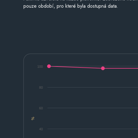
pouze období, pro které byla dostupná data.
100
80
60
%
40