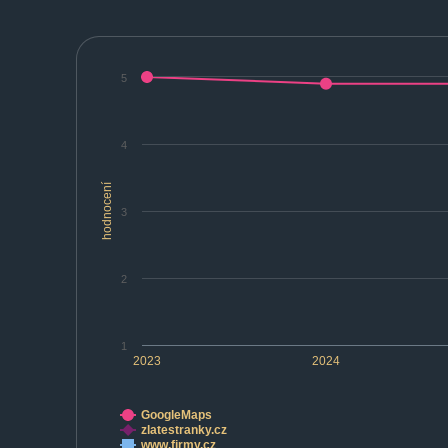
5
4
hodnocení
3
2
1
2023
2024
GoogleMaps
zlatestranky.cz
www.firmy.cz