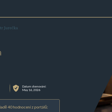
etr Jurečka
a
Datum skenování:
May 16, 2026
adě 40 hodnocení z portálů: