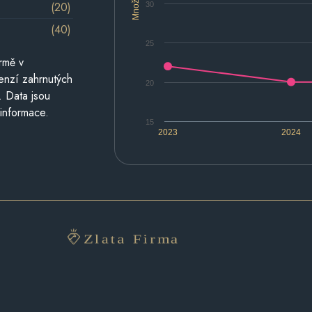
Množství
(20)
30
(40)
25
rmě v
cenzí zahrnutých
20
. Data jsou
 informace.
15
2023
2024