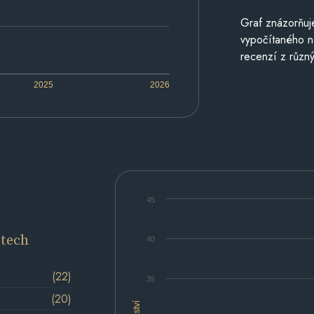
Graf znázorňu
vypočítaného n
recenzí z různý
2025
2026
45
etech
40
(22)
35
(20)