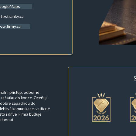
oogleMaps
atestranky.cz
w.firmy.cz
onální přístup, odborné
d začátku do konce. Oceňují
ré dobře zapadnou do
olehlivá komunikace, vstřícné
o i dříve. Firma buduje
lehnout.