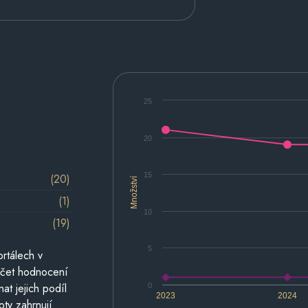
25
20
15
(20)
Množství
(1)
10
(19)
5
rtálech v
počet hodnocení
at jejich podíl
0
2023
2024
oty zahrnují