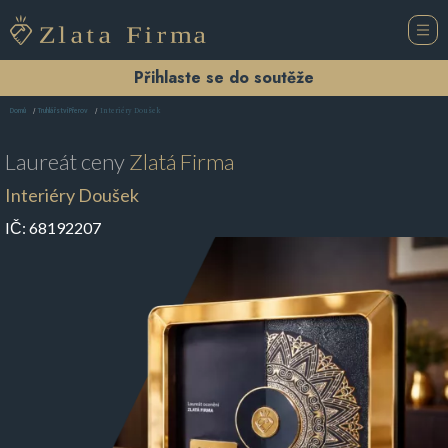
Přihlaste se do soutěže
Interiéry Doušek
Domů
Truhlářství Přerov
Laureát ceny
Zlatá Firma
Interiéry Doušek
IČ:
68192207