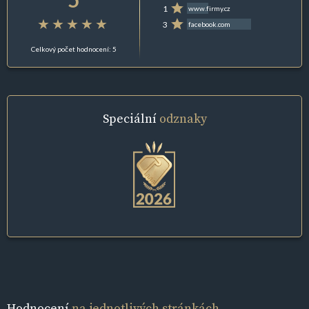
1
www.firmy.cz
3
facebook.com
Celkový počet hodnocení: 5
Speciální
odznaky
Hodnocení
na jednotlivých stránkách