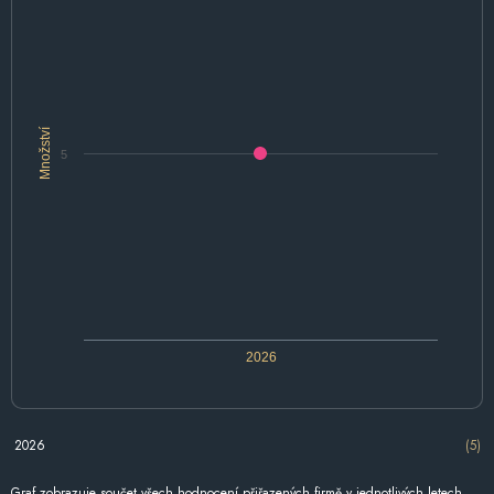
Množství
5
2026
2026
(5)
Graf zobrazuje součet všech hodnocení přiřazených firmě v jednotlivých letech.