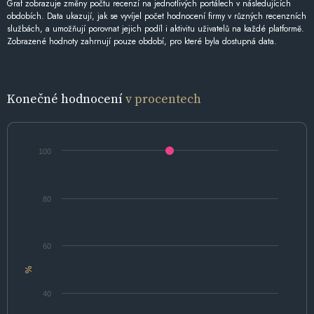
Graf zobrazuje změny počtu recenzí na jednotlivých portálech v následujících
obdobích. Data ukazují, jak se vyvíjel počet hodnocení firmy v různých recenzních
službách, a umožňují porovnat jejich podíl i aktivitu uživatelů na každé platformě.
Zobrazené hodnoty zahrnují pouze období, pro které byla dostupná data.
Konečné hodnocení
v procentech
100
80
60
%
40