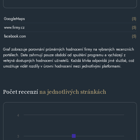
GoogleMaps
(5)
www.firmy.cz
(5)
facebook.com
(5)
Graf zobrazuje porovnání průměrných hodnocení firmy na vybraných recenzních
portálech. Data zahrnují pouze období od spuštění programu a vycházejí z
veřejně dostupných hodnocení uživatelů. Každá křivka odpovídá jiné službě, což
umožňuje vidět rozdíly v úrovni hodnocení mezi jednotlivými platformami.
Počet recenzí
na jednotlivých stránkách
4
3