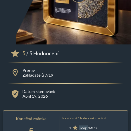
5
/ 5 Hodnocení
Prerov
Zakladatelů 7/19
Datum skenování:
April 19, 2026
Konečná známka
Na základě 5 hodnocení z portálů:
5
1
GoogleMaps