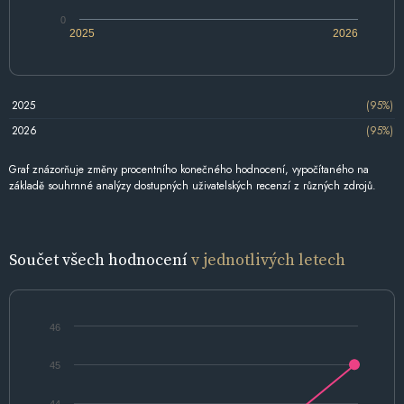
0
2025
2026
2025
(95%)
2026
(95%)
Graf znázorňuje změny procentního konečného hodnocení, vypočítaného na
základě souhrnné analýzy dostupných uživatelských recenzí z různých zdrojů.
Součet všech hodnocení
v jednotlivých letech
46
45
44