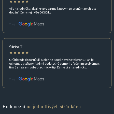
Vše na jedničku!Skla i kryty zdarma k novým telefonům.Rychlost
dodání!Ceny nej.!Vše OK!Díky
Zdroj:
Šárka T.
Určitě ráda doporučuji. Nejen na koupi nového telefonu. Pán je
ochotný a vstřícný. Rád mi dodatečně pomohl s řešením problému s
tím, že nejsem vůbec technický tip. Za mě vše na jedničku.
Zdroj:
Hodnocení
na jednotlivých stránkách