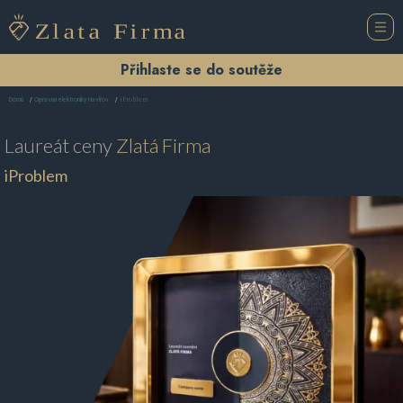
Přihlaste se do soutěže
iProblem
Domů
Opravna elektroniky Havířov
Laureát ceny
Zlatá Firma
iProblem