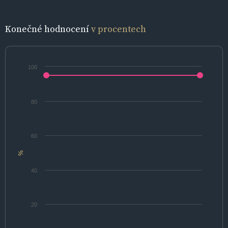
Konečné hodnocení
v procentech
100
80
60
%
40
20