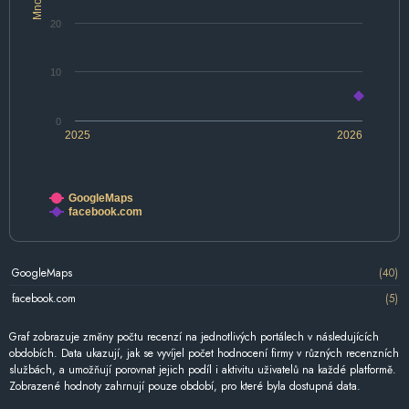
20
10
0
2025
2026
GoogleMaps
facebook.com
GoogleMaps
(40)
facebook.com
(5)
Graf zobrazuje změny počtu recenzí na jednotlivých portálech v následujících
obdobích. Data ukazují, jak se vyvíjel počet hodnocení firmy v různých recenzních
službách, a umožňují porovnat jejich podíl i aktivitu uživatelů na každé platformě.
Zobrazené hodnoty zahrnují pouze období, pro které byla dostupná data.