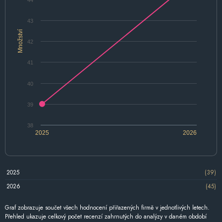
43
Množství
42
41
40
39
38
2025
2026
2025
(39)
2026
(45)
Graf zobrazuje součet všech hodnocení přiřazených firmě v jednotlivých letech.
Přehled ukazuje celkový počet recenzí zahrnutých do analýzy v daném období