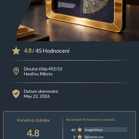
4.8
/ 45 Hodnocení
Dlouhá třída 492/53
Havířov, Město
Datum skenování:
May 22, 2026
Konečná známka
Na základě 45 hodnocení z portálů:
4.8
40
GoogleMaps
5
facebook.com