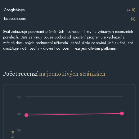
GoogleMaps
(4.8)
facebook.com
(5)
Graf zobrazuje porovnání průměrných hodnocení firmy na vybraných recenzních
portálech. Data zahrnují pouze období od spuštění programu a vycházejí z
veřejně dostupných hodnocení uživatelů. Každá křivka odpovídá jiné službě, což
umožňuje vidět rozdíly v úrovni hodnocení mezi jednotlivými platformami.
Počet recenzí
na jednotlivých stránkách
50
40
30
Množství