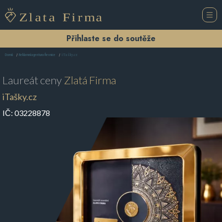
Přihlaste se do soutěže
iTašky.cz
Domů
Reklamní agentura Řevnice
Laureát ceny
Zlatá Firma
iTašky.cz
IČ:
03228878