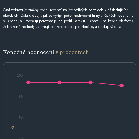
Graf zobrazuje změny počtu recenzí na jednotlivých portálech v následujících
obdobích. Data ukazují, jak se vyvíjel počet hodnocení firmy v různých recenzních
službách, a umožňují porovnat jejich podíl i aktivitu uživatelů na každé platformě.
Zobrazené hodnoty zahrnují pouze období, pro které byla dostupná data.
Konečné hodnocení
v procentech
100
80
60
%
40