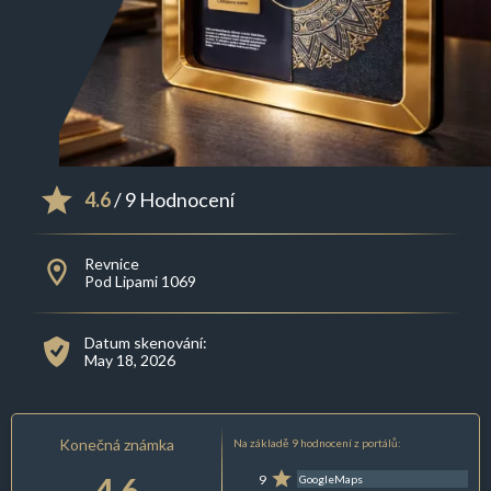
4.6
/ 9 Hodnocení
Revnice
Pod Lipami 1069
Datum skenování:
May 18, 2026
Konečná známka
Na základě 9 hodnocení z portálů:
4.6
9
GoogleMaps