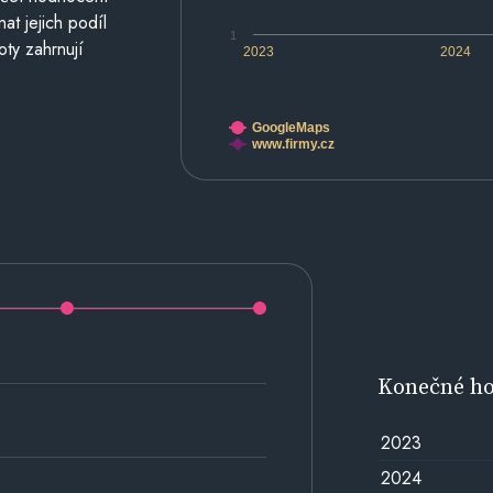
at jejich podíl
1
oty zahrnují
2023
2024
GoogleMaps
www.firmy.cz
Konečné h
2023
2024