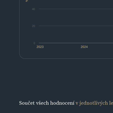
%
40
20
0
2023
2024
Součet všech hodnocení
v jednotlivých l