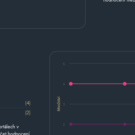
5
4
Množství
(4)
3
(2)
2
rtálech v
počet hodnocení