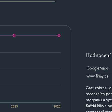
Hodnocen
GoogleMaps
www.firmy.cz
Graf zobrazuje
recenzních por
programu a vyc
Každá křivka od
2025
2026
hodnocení mezi 