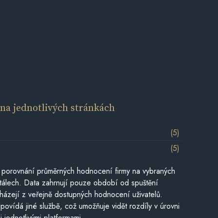
í
na jednotlivých stránkách
(5)
(5)
 porovnání průměrných hodnocení firmy na vybraných
tálech. Data zahrnují pouze období od spuštění
házejí z veřejně dostupných hodnocení uživatelů.
povídá jiné službě, což umožňuje vidět rozdíly v úrovni
jednotlivými platformami.