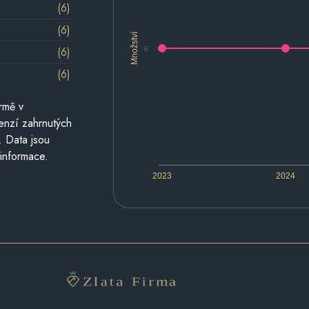
(6)
(6)
Množství
(6)
6
(6)
rmě v
cenzí zahrnutých
. Data jsou
 informace.
2023
2024