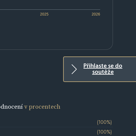
2025
2026
Přihlaste se do
soutěže
odnocení
v procentech
(100%)
(100%)