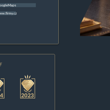
oogleMaps
w.firmy.cz
y