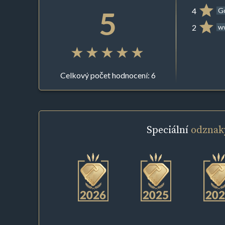
5
4
G
2
ww
Celkový počet hodnocení: 6
Speciální
odznak