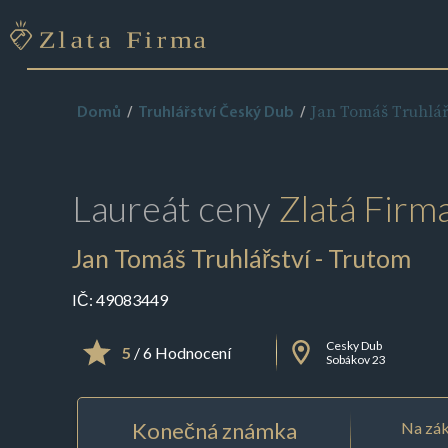
Jan Tomáš Truhlář
Domů
Truhlářství Český Dub
Laureát ceny
Zlatá Firm
Jan Tomáš Truhlářství - Trutom
IČ:
49083449
Cesky Dub
5
/ 6 Hodnocení
Sobákov 23
Konečná známka
Na zák