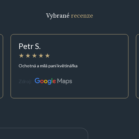
Vybrané
recenze
Petr S.
Ochotná a milá paní květinářka
Zdroj: