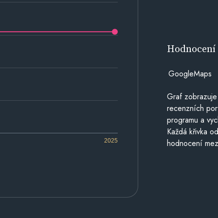
Hodnocen
GoogleMaps
Graf zobrazuje
recenzních por
programu a vyc
Každá křivka od
2025
hodnocení mezi 