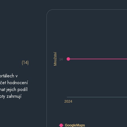
Množství
14
(14)
rtálech v
počet hodnocení
at jejich podíl
oty zahrnují
2024
GoogleMaps