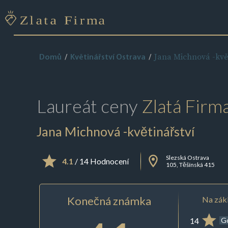
Jana Michnová -květ
Domů
Květinářství Ostrava
Laureát ceny
Zlatá Firm
Jana Michnová -květinářství
Slezská Ostrava
4.1
/ 14 Hodnocení
105, Těšínská 415
Konečná známka
Na zákl
14
G