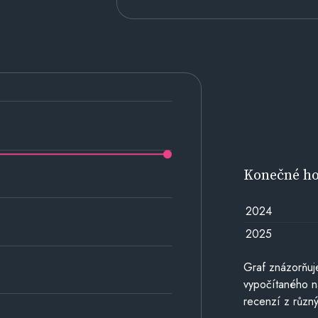
Konečné h
2024
2025
Graf znázorňu
vypočítaného n
recenzí z různý