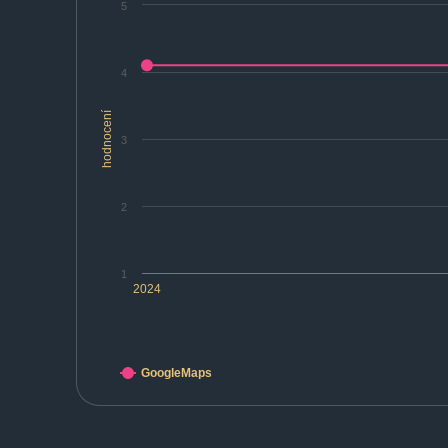
5
4
hodnocení
3
2
1
2024
GoogleMaps