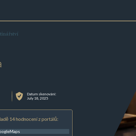
inářství
a
Datum skenování:
July 18, 2025
adě 14 hodnocení z portálů:
oogleMaps