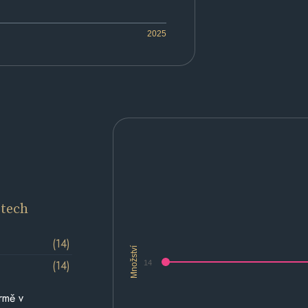
2025
etech
(14)
Množství
(14)
14
rmě v