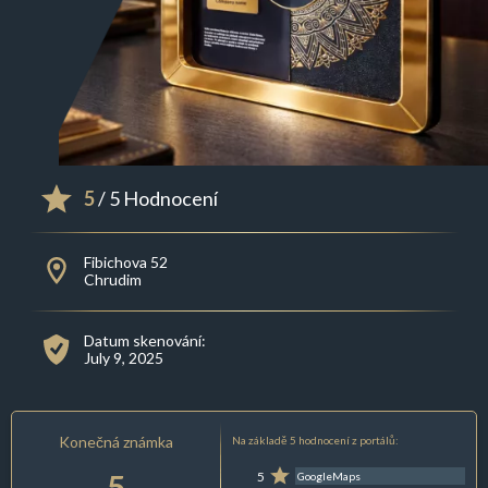
5
/ 5 Hodnocení
Fibichova 52
Chrudim
Datum skenování:
July 9, 2025
Konečná známka
Na základě 5 hodnocení z portálů:
5
5
GoogleMaps