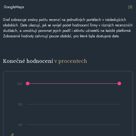
GoogleMaps
(5)
Graf zobrazuje změny počtu recenzí na jednotlivých portálech v následujících
obdobích. Data ukazují, jak se vyvíjel počet hodnocení firmy v různých recenzních
službách, a umožňují porovnat jejich podíl i aktivitu uživatelů na každé platformě.
Zobrazené hodnoty zahrnují pouze období, pro které byla dostupná data.
Konečné hodnocení
v procentech
100
80
60
%