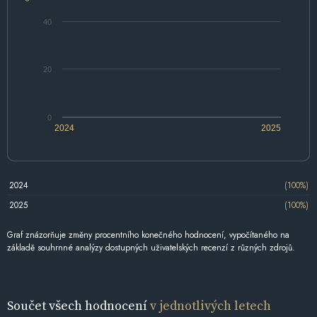
40
20
0
2024
2025
2024
(100%)
2025
(100%)
Graf znázorňuje změny procentního konečného hodnocení, vypočítaného na
základě souhrnné analýzy dostupných uživatelských recenzí z různých zdrojů.
Součet všech hodnocení
v jednotlivých letech