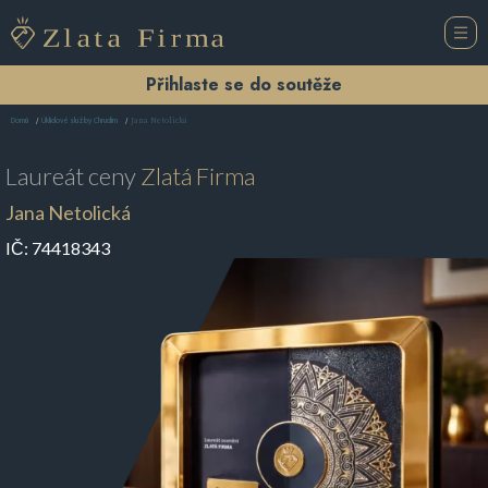
Přihlaste se do soutěže
Jana Netolická
Domů
Úklidové služby Chrudim
Laureát ceny
Zlatá Firma
Jana Netolická
IČ:
74418343